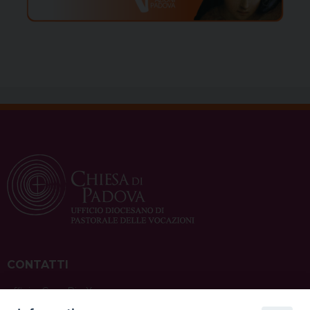
CONTATTI
ufficio: Casa Pio X
via Bonporti, 20 – 35141 Padova