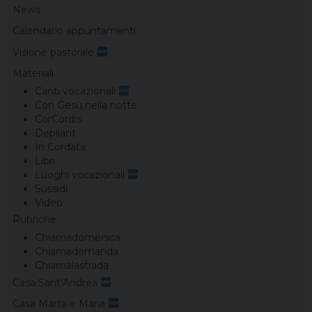
News
Calendario appuntamenti
Visione pastorale
Materiali
Canti vocazionali
Con Gesù nella notte
CorCordis
Depliant
In Cordata
Libri
Luoghi vocazionali
Sussidi
Video
Rubriche
Chiamadomenica
Chiamadomanda
Chiamalastrada
Casa Sant’Andrea
Casa Marta e Maria