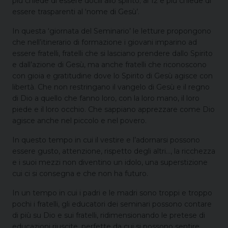
più chiede di essere docili allo spirito; ai 12 e più chiede di
essere trasparenti al ‘nome di Gesù’.
In questa ‘giornata del Seminario’ le letture propongono
che nell’itinerario di formazione i giovani imparino ad
essere fratelli, fratelli che si lasciano prendere dallo Spirito
e dall’azione di Gesù, ma anche fratelli che riconoscono
con gioia e gratitudine dove lo Spirito di Gesù agisce con
libertà. Che non restringano il vangelo di Gesù e il regno
di Dio a quello che fanno loro, con la loro mano, il loro
piede e il loro occhio. Che sappiano apprezzare come Dio
agisce anche nel piccolo e nel povero.
In questo tempo in cui il vestire e l’adornarsi possono
essere gusto, attenzione, rispetto degli altri…, la ricchezza
e i suoi mezzi non diventino un idolo, una superstizione
cui ci si consegna e che non ha futuro.
In un tempo in cui i padri e le madri sono troppi e troppo
pochi i fratelli, gli educatori dei seminari possono contare
di più su Dio e sui fratelli, ridimensionando le pretese di
educazioni riuscite, perfette da cui si possono sentire