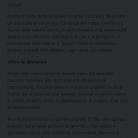
‘piccoli’.
Anche il culto della propria integrità fisica può diventare
un ostacolo al cammino. Gli abissi del mare, i vermi e il
fuoco della vallata dei rifiuti sottolineano che sono inutili
quanti ‘non servono’ il/al regno di Dio e si pongono in
mezzo per farsi valere. E questo Gesù lo sottolinea
proprio a quelli che saranno ‘capi’ della sua chiesa.
Oltre le distanze
Mosè non voleva proprio essere capo. Gli sarebbe
piaciuto risolvere alla spicciolata le situazioni di
oppressione, ma prendere in mano un popolo no. E di
fronte ad un popolo che ‘piange’ perché vogliono carne
in pieno deserto entra in depressione. È troppo. Che Dio
lo faccia morire.
Non lo ha partorito lui questo popolo! E Dio, che questo
popolo l’ha proprio portato in grembo, l’ha voluto e
generato come una mamma, provvederà davvero a