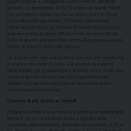
questo popolo. E alleggerirà il carico a Mosè, dandogli
accanto un ‘presbiterio’ di 70/72 anziani di Israele: fratelli
che porteranno il peso con lui. Lo spirito che è in Mosè
Dio lo dà anche agli anziani, compresi i due rimasti
nell’accampamento. La ‘gelosia’ di Giosuè che vorrebbe
arginare questa profezia diffusa Mosè non la condivide.
Gode di questo allargarsi dello spirito. Augura anzi a tutto
Israele di avere lo spirito del Signore.
Un augurio che sarà una profezia, non solo per Israele, ma
anche per chi crede in Cristo. Dio ascolta, sia il pianto
degli israeliti che la disperazione di Mosè, ma a modo suo,
come fa spesso: ascolta, ma non si appiattisce sui
desideri che ascolta, costringendo le persone a fare
ulteriori passi insieme a lui.
Contare di più su Dio e i fratelli
Il Signore conduce le persone a scoprire una leadership di
fratelli. È lui, Dio, a condurre le fila, a caricarsi delle
suppliche, delle lamentele, delle attese e pretese. Ai 70 e