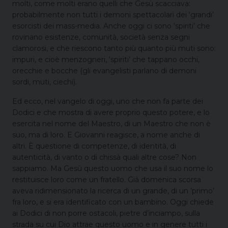
molti, come molti erano quelli che Gesù scacciava:
probabilmente non tutti i demoni spettacolari dei ‘grandi’
esorcisti dei mass-media. Anche oggi ci sono ‘spiriti’ che
rovinano esistenze, comunità, società senza segni
clamorosi, e che riescono tanto più quanto più muti sono:
impuri, e cioè menzogneri, ‘spiriti’ che tappano occhi,
orecchie e bocche (gli evangelisti parlano di demoni
sordi, muti, ciechi).
Ed ecco, nel vangelo di oggi, uno che non fa parte dei
Dodici e che mostra di avere proprio questo potere, e lo
esercita nel nome del Maestro, di un Maestro che non è
suo, ma di loro. E Giovanni reagisce, a nome anche di
altri. È questione di competenze, di identità, di
autenticità, di vanto o di chissà quali altre cose? Non
sappiamo. Ma Gesù questo uomo che usa il suo nome lo
restituisce loro come un fratello. Già domenica scorsa
aveva ridimensionato la ricerca di un grande, di un ’primo’
fra loro, e si era identificato con un bambino. Oggi chiede
ai Dodici di non porre ostacoli, pietre d’inciampo, sulla
strada su cui Dio attrae questo uomo e in genere tutti i