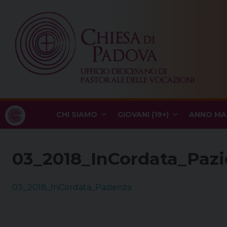
Skip
to
content
CHI SIAMO
GIOVANI (19+)
ANNO MA
03_2018_InCordata_Paz
03_2018_InCordata_Pazienza