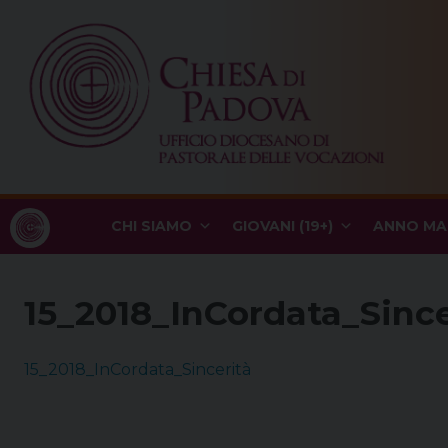
Skip
to
content
CHI SIAMO
GIOVANI (19+)
ANNO MA
15_2018_InCordata_Sincer
15_2018_InCordata_Sincerità