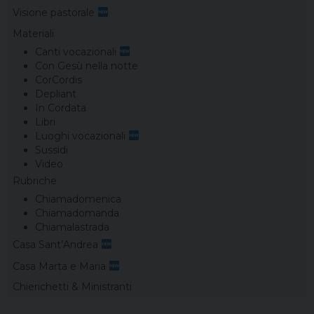
Visione pastorale
Materiali
Canti vocazionali
Con Gesù nella notte
CorCordis
Depliant
In Cordata
Libri
Luoghi vocazionali
Sussidi
Video
Rubriche
Chiamadomenica
Chiamadomanda
Chiamalastrada
Casa Sant’Andrea
Casa Marta e Maria
Chierichetti & Ministranti