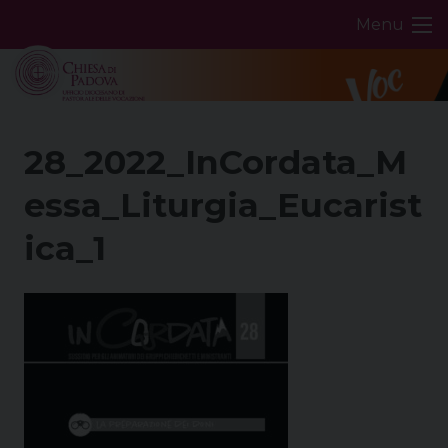
Skip
Menu
to
content
28_2022_InCordata_M
essa_Liturgia_Eucarist
ica_1