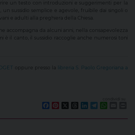
ire un testo con introduzioni e suggerimenti per la
, un sussidio semplice e agevole, fruibile dai singoli o
ani e adulti alla preghiera della Chiesa.
che accompagna da alcuni anni, nella consapevolezza
è il canto, il sussidio raccoglie anche numerosi toni
ROGET
oppure presso la
libreria S. Paolo Gregoriana a
condividi su
F
P
X
T
L
T
W
E
P
a
i
h
i
e
h
m
r
c
n
r
n
l
a
a
i
e
t
e
k
e
t
i
n
b
e
a
e
g
s
l
t