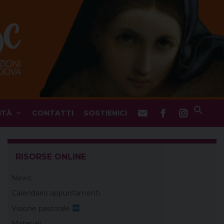
ITÀ
CONTATTI
SOSTIENICI
RISORSE ONLINE
News
Calendario appuntamenti
Visione pastorale
Materiali