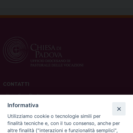
CONTATTI
ufficio: Casa Pio X
via Bonporti, 20 – 35141 Padova
Informativa
tel: +39 351 619 2354
e mail:
ufficiovocazionipadova@gmail.
com
Utilizziamo cookie o tecnologie simili per
finalità tecniche e, con il tuo consenso, anche per
altre finalità ("interazioni e funzionalità semplici",