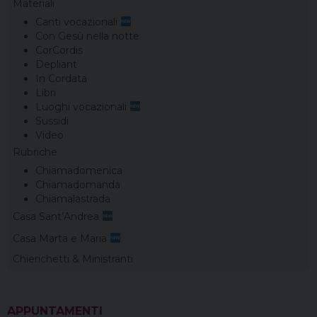
Materiali
Canti vocazionali
Con Gesù nella notte
CorCordis
Depliant
In Cordata
Libri
Luoghi vocazionali
Sussidi
Video
Rubriche
Chiamadomenica
Chiamadomanda
Chiamalastrada
Casa Sant’Andrea
Casa Marta e Maria
Chierichetti & Ministranti
APPUNTAMENTI