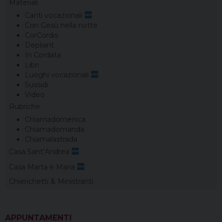
Materiali
Canti vocazionali
Con Gesù nella notte
CorCordis
Depliant
In Cordata
Libri
Luoghi vocazionali
Sussidi
Video
Rubriche
Chiamadomenica
Chiamadomanda
Chiamalastrada
Casa Sant’Andrea
Casa Marta e Maria
Chierichetti & Ministranti
APPUNTAMENTI