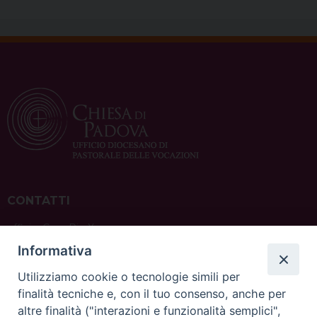
CONTATTI
ufficio: Casa Pio X
via Bonporti, 20 – 35141 Padova
Informativa
tel: +39 351 619 2354
e mail:
ufficiovocazionipadova@gmail.
com
Utilizziamo cookie o tecnologie simili per
finalità tecniche e, con il tuo consenso, anche per
altre finalità ("interazioni e funzionalità semplici",