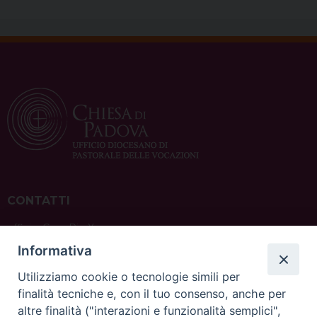
CONTATTI
ufficio: Casa Pio X
via Bonporti, 20 – 35141 Padova
Informativa
tel: +39 351 619 2354
e mail:
ufficiovocazionipadova@gmail.
com
Utilizziamo cookie o tecnologie simili per
finalità tecniche e, con il tuo consenso, anche per
altre finalità ("interazioni e funzionalità semplici",