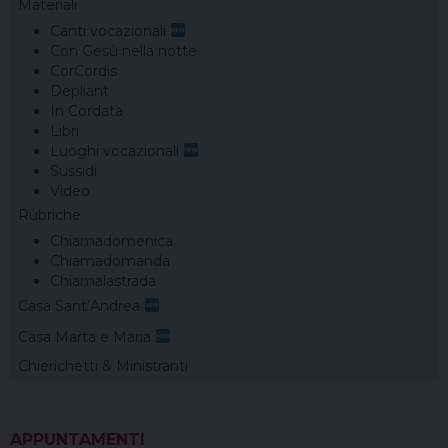
Materiali
Canti vocazionali
Con Gesù nella notte
CorCordis
Depliant
In Cordata
Libri
Luoghi vocazionali
Sussidi
Video
Rubriche
Chiamadomenica
Chiamadomanda
Chiamalastrada
Casa Sant’Andrea
Casa Marta e Maria
Chierichetti & Ministranti
APPUNTAMENTI