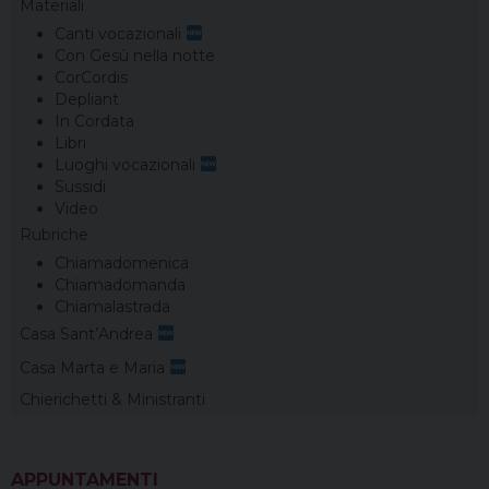
Materiali
Canti vocazionali
Con Gesù nella notte
CorCordis
Depliant
In Cordata
Libri
Luoghi vocazionali
Sussidi
Video
Rubriche
Chiamadomenica
Chiamadomanda
Chiamalastrada
Casa Sant’Andrea
Casa Marta e Maria
Chierichetti & Ministranti
APPUNTAMENTI