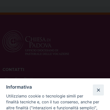
CONTATTI
ufficio: Casa Pio X
via Bonporti, 20 – 35141 Padova
Informativa
tel: +39 351 619 2354
e mail:
ufficiovocazionipadova@gmail.
com
Utilizziamo cookie o tecnologie simili per
finalità tecniche e, con il tuo consenso, anche per
altre finalità ("interazioni e funzionalità semplici",