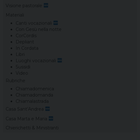
Visione pastorale
Materiali
Canti vocazionali
Con Gesù nella notte
CorCordis
Depliant
In Cordata
Libri
Luoghi vocazionali
Sussidi
Video
Rubriche
Chiamadomenica
Chiamadomanda
Chiamalastrada
Casa Sant’Andrea
Casa Marta e Maria
Chierichetti & Ministranti