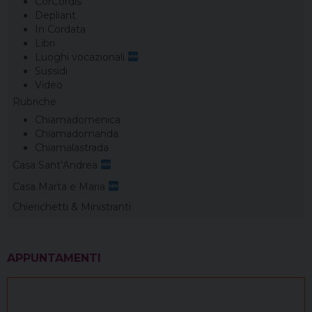
CorCordis
Depliant
In Cordata
Libri
Luoghi vocazionali
Sussidi
Video
Rubriche
Chiamadomenica
Chiamadomanda
Chiamalastrada
Casa Sant’Andrea
Casa Marta e Maria
Chierichetti & Ministranti
APPUNTAMENTI