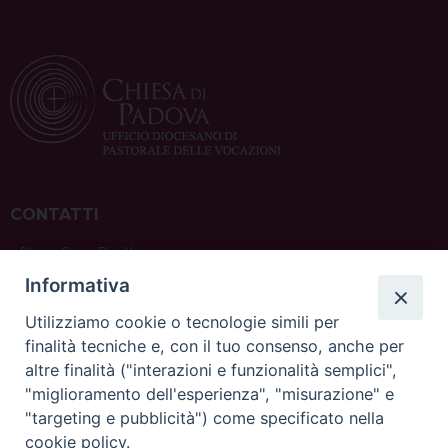
CONTATTI
ufficio: Casa Pio X
via Bonporti, 20 – 35141 Padova
Informativa
tel: +39 351 619 2354
e mail:
ufficiovocazionipadova@gmail.
com
Utilizziamo cookie o tecnologie simili per
finalità tecniche e, con il tuo consenso, anche per
altre finalità ("interazioni e funzionalità semplici",
"miglioramento dell'esperienza", "misurazione" e
"targeting e pubblicità") come specificato nella
sede: Casa Sant'Andrea
cookie policy.