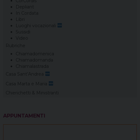
CorCordis
Depliant
In Cordata
Libri
Luoghi vocazionali
Sussidi
Video
Rubriche
Chiamadomenica
Chiamadomanda
Chiamalastrada
Casa Sant’Andrea
Casa Marta e Maria
Chierichetti & Ministranti
APPUNTAMENTI