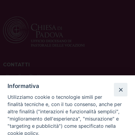
CONTATTI
ufficio: Casa Pio X
via Bonporti, 20 – 35141 Padova
Informativa
tel: +39 351 619 2354
e mail:
ufficiovocazionipadova@gmail.
com
Utilizziamo cookie o tecnologie simili per
finalità tecniche e, con il tuo consenso, anche per
altre finalità ("interazioni e funzionalità semplici",
"miglioramento dell'esperienza", "misurazione" e
"targeting e pubblicità") come specificato nella
sede: Casa Sant'Andrea
cookie policy.