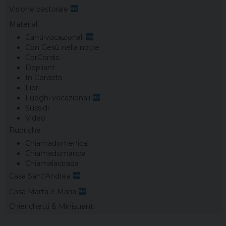
Visione pastorale
Materiali
Canti vocazionali
Con Gesù nella notte
CorCordis
Depliant
In Cordata
Libri
Luoghi vocazionali
Sussidi
Video
Rubriche
Chiamadomenica
Chiamadomanda
Chiamalastrada
Casa Sant’Andrea
Casa Marta e Maria
Chierichetti & Ministranti