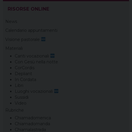
RISORSE ONLINE
News
Calendario appuntamenti
Visione pastorale
Materiali
Canti vocazionali
Con Gesù nella notte
CorCordis
Depliant
In Cordata
Libri
Luoghi vocazionali
Sussidi
Video
Rubriche
Chiamadomenica
Chiamadomanda
Chiamalastrada