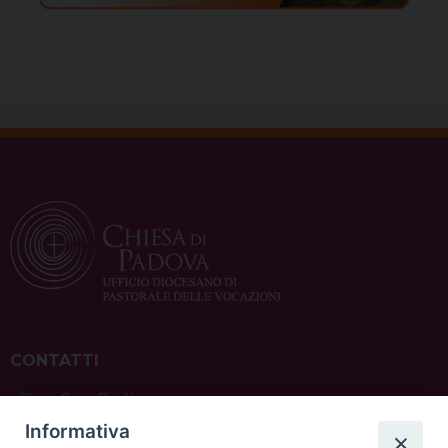
CONTATTI
ufficio: Casa Pio X
via Bonporti, 20 – 35141 Padova
Informativa
tel: +39 351 619 2354