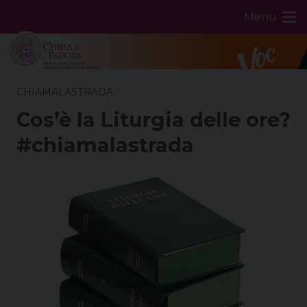
Skip
Menu
to
content
CHIAMALASTRADA
Cos’è la Liturgia delle ore?
#chiamalastrada