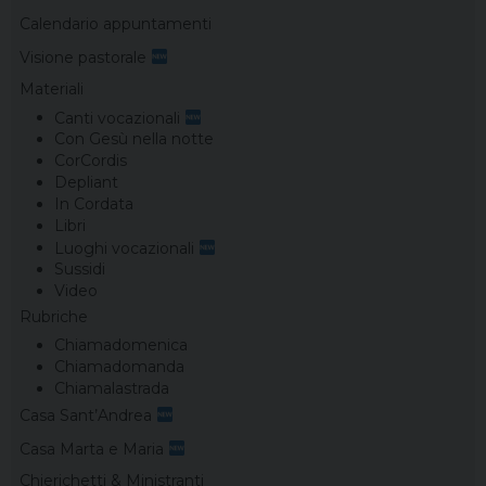
Calendario appuntamenti
Visione pastorale
Materiali
Canti vocazionali
Con Gesù nella notte
CorCordis
Depliant
In Cordata
Libri
Luoghi vocazionali
Sussidi
Video
Rubriche
Chiamadomenica
Chiamadomanda
Chiamalastrada
Casa Sant’Andrea
Casa Marta e Maria
Chierichetti & Ministranti