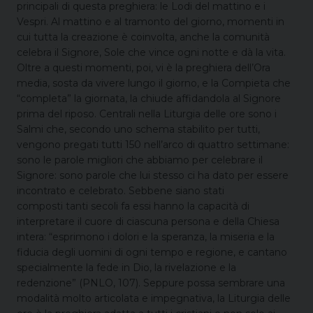
principali di questa preghiera: le Lodi del mattino e i
Vespri. Al mattino e al tramonto del giorno, momenti in
cui tutta la creazione è coinvolta, anche la comunità
celebra il Signore, Sole che vince ogni notte e dà la vita.
Oltre a questi momenti, poi, vi è la preghiera dell’Ora
media, sosta da vivere lungo il giorno, e la Compieta che
“completa” la giornata, la chiude affidandola al Signore
prima del riposo. Centrali nella Liturgia delle ore sono i
Salmi che, secondo uno schema stabilito per tutti,
vengono pregati tutti 150 nell’arco di quattro settimane:
sono le parole migliori che abbiamo per celebrare il
Signore: sono parole che lui stesso ci ha dato per essere
incontrato e celebrato. Sebbene siano stati
composti tanti secoli fa essi hanno la capacità di
interpretare il cuore di ciascuna persona e della Chiesa
intera: “esprimono i dolori e la speranza, la miseria e la
fiducia degli uomini di ogni tempo e regione, e cantano
specialmente la fede in Dio, la rivelazione e la
redenzione” (PNLO, 107). Seppure possa sembrare una
modalità molto articolata e impegnativa, la Liturgia delle