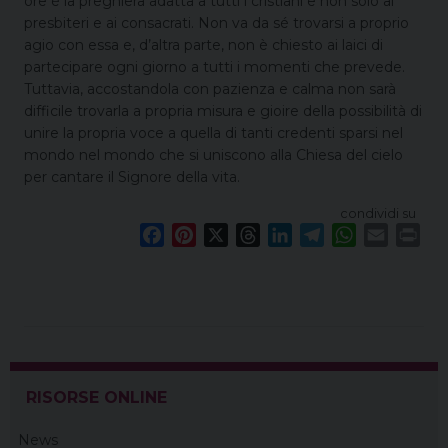
ore è la preghiera adatta a tutti i cristiani e non solo ai
presbiteri e ai consacrati. Non va da sé trovarsi a proprio
agio con essa e, d’altra parte, non è chiesto ai laici di
partecipare ogni giorno a tutti i momenti che prevede.
Tuttavia, accostandola con pazienza e calma non sarà
difficile trovarla a propria misura e gioire della possibilità di
unire la propria voce a quella di tanti credenti sparsi nel
mondo nel mondo che si uniscono alla Chiesa del cielo
per cantare il Signore della vita.
condividi su
F
P
X
T
L
T
W
E
P
a
i
h
i
e
h
m
r
c
n
r
n
l
a
a
i
e
t
e
k
e
t
i
n
b
e
a
e
g
s
l
t
o
r
d
d
r
A
o
e
s
I
a
p
RISORSE ONLINE
k
s
n
m
p
t
News