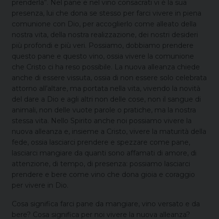
prenderla”. Nel pane e nel vino consacrati vi è la sua
presenza, lui che dona se stesso per farci vivere in piena
comunione con Dio, per accoglierlo come alleato della
nostra vita, della nostra realizzazione, dei nostri desideri
più profondi e più veri. Possiamo, dobbiamo prendere
questo pane e questo vino, ossia vivere la comunione
che Cristo ci ha reso possibile. La nuova alleanza chiede
anche di essere vissuta, ossia di non essere solo celebrata
attorno all’altare, ma portata nella vita, vivendo la novità
del dare a Dio e agli altri non delle cose, non il sangue di
animali, non delle vuote parole o pratiche, ma la nostra
stessa vita. Nello Spirito anche noi possiamo vivere la
nuova alleanza e, insieme a Cristo, vivere la maturità della
fede, ossia lasciarci prendere e spezzare come pane,
lasciarci mangiare da quanti sono affamati di amore, di
attenzione, di tempo, di presenza: possiamo lasciarci
prendere e bere come vino che dona gioia e coraggio
per vivere in Dio.
Cosa significa farci pane da mangiare, vino versato e da
bere? Cosa significa per noi vivere la nuova alleanza?