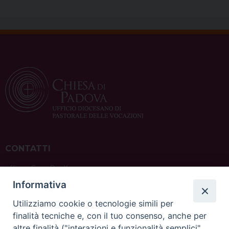
CONTATTI
ufficio: Casa Pio X
via Bonporti, 20 – 35141 Padova
Informativa
tel: +39 351 619 2354
e mail:
ufficiovocazionipadova@gmail.
com
Utilizziamo cookie o tecnologie simili per
finalità tecniche e, con il tuo consenso, anche per
altre finalità ("interazioni e funzionalità semplici",