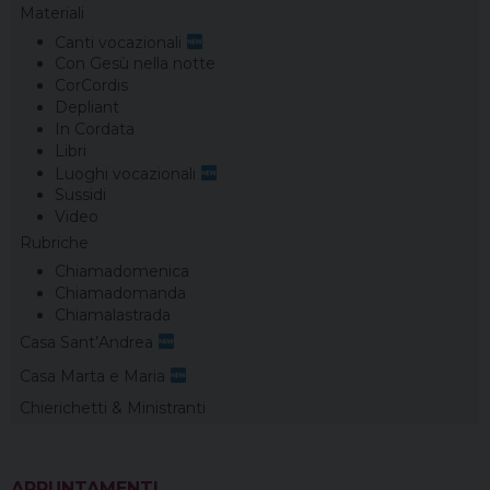
Materiali
Canti vocazionali
Con Gesù nella notte
CorCordis
Depliant
In Cordata
Libri
Luoghi vocazionali
Sussidi
Video
Rubriche
Chiamadomenica
Chiamadomanda
Chiamalastrada
Casa Sant’Andrea
Casa Marta e Maria
Chierichetti & Ministranti
APPUNTAMENTI