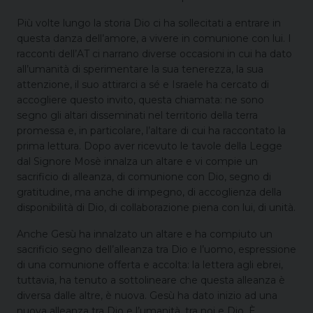
Più volte lungo la storia Dio ci ha sollecitati a entrare in
questa danza dell’amore, a vivere in comunione con lui. I
racconti dell’AT ci narrano diverse occasioni in cui ha dato
all’umanità di sperimentare la sua tenerezza, la sua
attenzione, il suo attirarci a sé e Israele ha cercato di
accogliere questo invito, questa chiamata: ne sono
segno gli altari disseminati nel territorio della terra
promessa e, in particolare, l’altare di cui ha raccontato la
prima lettura. Dopo aver ricevuto le tavole della Legge
dal Signore Mosè innalza un altare e vi compie un
sacrificio di alleanza, di comunione con Dio, segno di
gratitudine, ma anche di impegno, di accoglienza della
disponibilità di Dio, di collaborazione piena con lui, di unità.
Anche Gesù ha innalzato un altare e ha compiuto un
sacrificio segno dell’alleanza tra Dio e l’uomo, espressione
di una comunione offerta e accolta: la lettera agli ebrei,
tuttavia, ha tenuto a sottolineare che questa alleanza è
diversa dalle altre, è nuova. Gesù ha dato inizio ad una
nuova alleanza tra Dio e l’umanità, tra noi e Dio. È