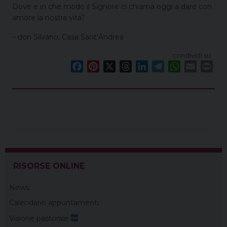
Dove e in che modo il Signore ci chiama oggi a dare con
amore la nostra vita?
– don Silvano, Casa Sant’Andrea
condividi su
F
P
X
T
L
T
W
E
P
a
i
h
i
e
h
m
r
c
n
r
n
l
a
a
i
e
t
e
k
e
t
i
n
b
e
a
e
g
s
l
t
o
r
d
d
r
A
o
e
s
I
a
p
k
s
n
m
p
t
RISORSE ONLINE
News
Calendario appuntamenti
Visione pastorale