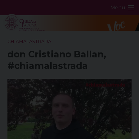
Skip
Menu
to
content
CHIAMALASTRADA
don Cristiano Ballan,
#chiamalastrada