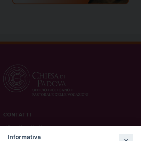
CONTATTI
ufficio: Casa Pio X
via Bonporti, 20 – 35141 Padova
Informativa
tel: +39 351 619 2354