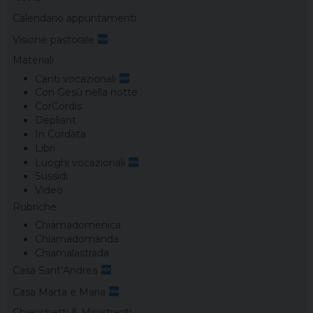
Calendario appuntamenti
Visione pastorale
Materiali
Canti vocazionali
Con Gesù nella notte
CorCordis
Depliant
In Cordata
Libri
Luoghi vocazionali
Sussidi
Video
Rubriche
Chiamadomenica
Chiamadomanda
Chiamalastrada
Casa Sant’Andrea
Casa Marta e Maria
Chierichetti & Ministranti