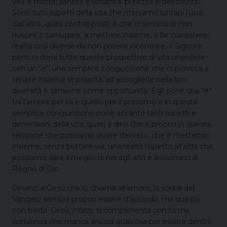
vita e morte, santità e umanità, purezza e debolezza,…
Sono tutti aspetti della vita che riteniamo lontani l’uno
dall’altro, quasi contrapposti, e che ci sembra di non
riuscire a coniugare, a mettere insieme, a far coesistere,
realtà così diverse da non potersi incontrare. Il Signore,
però, ci dona tutte queste prospettive di vita unendole
con un “e”, una semplice congiunzione che ci provoca a
tenere insieme le polarità, ad accoglierle nella loro
diversità e tensione come opportunità. Egli pone una “e”
tra l’amore per lui e quello per il prossimo e in questa
semplice congiunzione pone accanto tanti aspetti e
dimensioni della vita, quasi a dirci che è proprio in questa
tensione che possiamo vivere davvero, che è mettendo
insieme, senza buttare via, una realtà rispetto all’altra che
possiamo dare il meglio di noi agli altri e avvicinarci al
Regno di Dio.
Dinanzi a Gesù che lo chiama all’amore, lo scriba del
Vangelo sembra proprio essere d’accordo, ma questo
non basta. Gesù, infatti, si complimenta con lui ma
sottolinea che manca ancora qualcosa per essere dentro