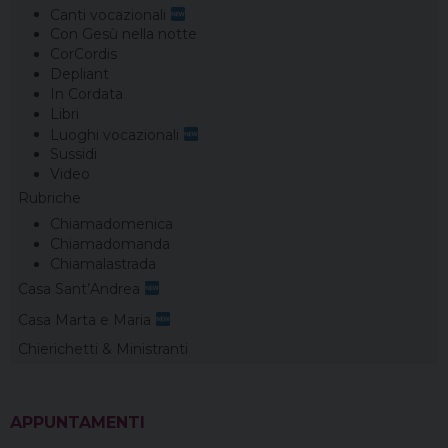
Canti vocazionali
Con Gesù nella notte
CorCordis
Depliant
In Cordata
Libri
Luoghi vocazionali
Sussidi
Video
Rubriche
Chiamadomenica
Chiamadomanda
Chiamalastrada
Casa Sant’Andrea
Casa Marta e Maria
Chierichetti & Ministranti
APPUNTAMENTI