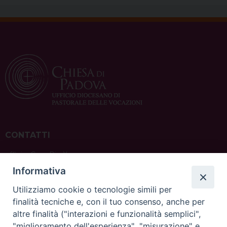
CONTATTI
ufficio: Casa Pio X
via Bonporti, 20 – 35141 Padova
Informativa
tel: +39 351 619 2354
e mail:
ufficiovocazionipadova@gmail.
com
Utilizziamo cookie o tecnologie simili per
finalità tecniche e, con il tuo consenso, anche per
altre finalità ("interazioni e funzionalità semplici",
"miglioramento dell'esperienza", "misurazione" e