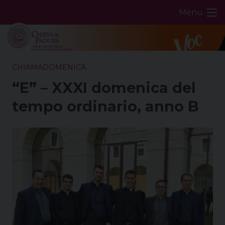
Skip
Menu
to
content
CHIAMADOMENICA
“E” – XXXI domenica del
tempo ordinario, anno B