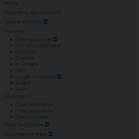
News
Calendario appuntamenti
Visione pastorale
Materiali
Canti vocazionali
Con Gesù nella notte
CorCordis
Depliant
In Cordata
Libri
Luoghi vocazionali
Sussidi
Video
Rubriche
Chiamadomenica
Chiamadomanda
Chiamalastrada
Casa Sant’Andrea
Casa Marta e Maria