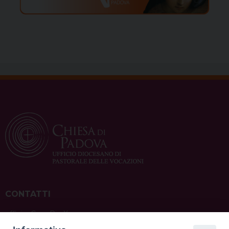
CONTATTI
ufficio: Casa Pio X
via Bonporti, 20 – 35141 Padova