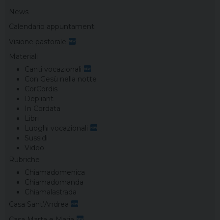
News
Calendario appuntamenti
Visione pastorale
Materiali
Canti vocazionali
Con Gesù nella notte
CorCordis
Depliant
In Cordata
Libri
Luoghi vocazionali
Sussidi
Video
Rubriche
Chiamadomenica
Chiamadomanda
Chiamalastrada
Casa Sant’Andrea
Casa Marta e Maria