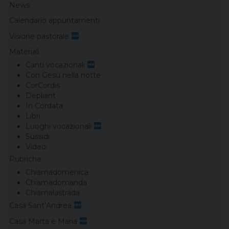
News
Calendario appuntamenti
Visione pastorale
Materiali
Canti vocazionali
Con Gesù nella notte
CorCordis
Depliant
In Cordata
Libri
Luoghi vocazionali
Sussidi
Video
Rubriche
Chiamadomenica
Chiamadomanda
Chiamalastrada
Casa Sant’Andrea
Casa Marta e Maria