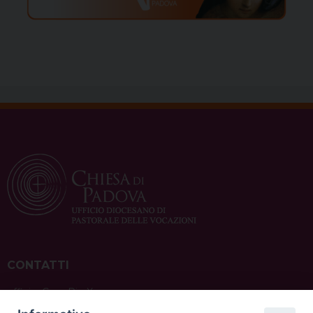
CONTATTI
ufficio: Casa Pio X
via Bonporti, 20 – 35141 Padova