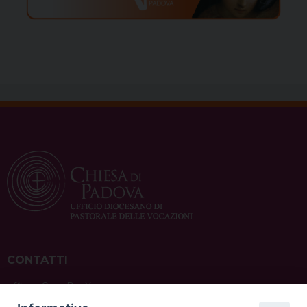
CONTATTI
ufficio: Casa Pio X
via Bonporti, 20 – 35141 Padova