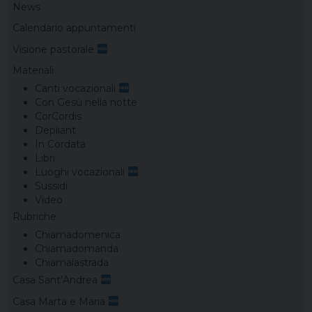
News
Calendario appuntamenti
Visione pastorale
Materiali
Canti vocazionali
Con Gesù nella notte
CorCordis
Depliant
In Cordata
Libri
Luoghi vocazionali
Sussidi
Video
Rubriche
Chiamadomenica
Chiamadomanda
Chiamalastrada
Casa Sant’Andrea
Casa Marta e Maria