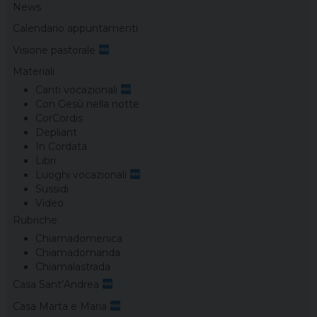
News
Calendario appuntamenti
Visione pastorale
Materiali
Canti vocazionali
Con Gesù nella notte
CorCordis
Depliant
In Cordata
Libri
Luoghi vocazionali
Sussidi
Video
Rubriche
Chiamadomenica
Chiamadomanda
Chiamalastrada
Casa Sant’Andrea
Casa Marta e Maria