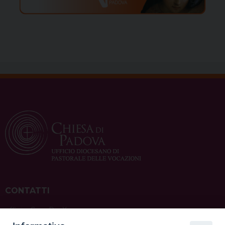
CONTATTI
ufficio: Casa Pio X
via Bonporti, 20 – 35141 Padova