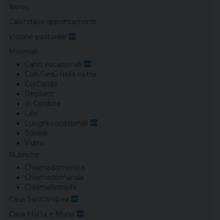
News
Calendario appuntamenti
Visione pastorale
Materiali
Canti vocazionali
Con Gesù nella notte
CorCordis
Depliant
In Cordata
Libri
Luoghi vocazionali
Sussidi
Video
Rubriche
Chiamadomenica
Chiamadomanda
Chiamalastrada
Casa Sant’Andrea
Casa Marta e Maria