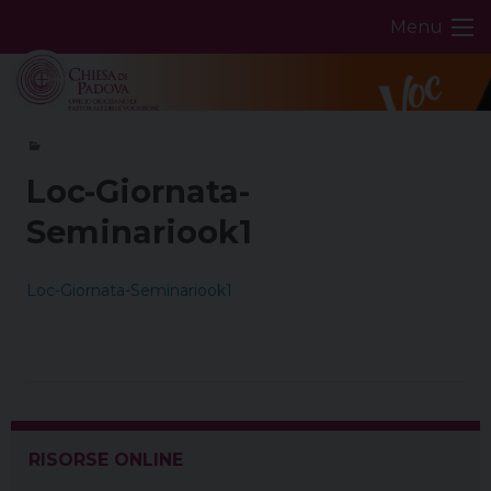
Skip
Menu
to
content
Loc-Giornata-
Seminariook1
Loc-Giornata-Seminariook1
RISORSE ONLINE