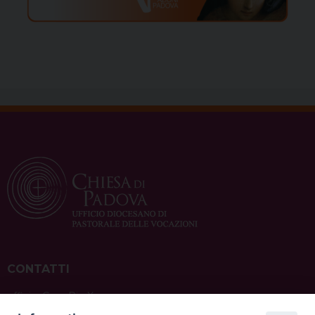
CONTATTI
ufficio: Casa Pio X
via Bonporti, 20 – 35141 Padova