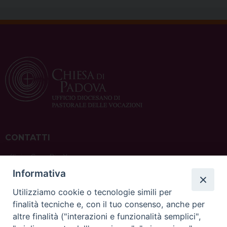
CONTATTI
ufficio: Casa Pio X
via Bonporti, 20 – 35141 Padova
Informativa
tel: +39 351 619 2354
e mail:
ufficiovocazionipadova@gmail.
com
Utilizziamo cookie o tecnologie simili per
finalità tecniche e, con il tuo consenso, anche per
altre finalità ("interazioni e funzionalità semplici",