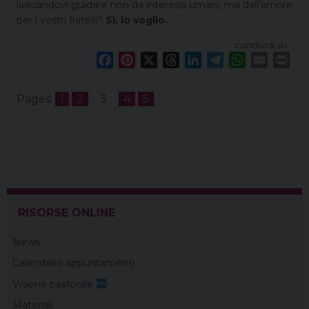
lasciandovi guidare non da interessi umani, ma dall’amore
per i vostri fratelli?
Sì, lo voglio.
condividi su
F
P
X
T
L
T
W
E
P
a
i
h
i
e
h
m
r
c
n
r
n
l
a
a
i
Pages:
1
2
3
4
5
e
t
e
k
e
t
i
n
b
e
a
e
g
s
l
t
o
r
d
d
r
A
o
e
s
I
a
p
k
s
n
m
p
t
RISORSE ONLINE
News
Calendario appuntamenti
Visione pastorale
Materiali