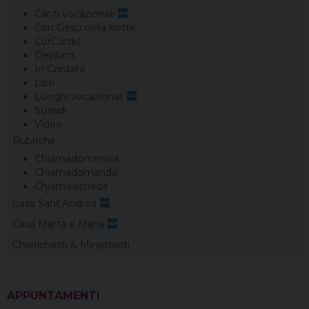
Canti vocazionali
Con Gesù nella notte
CorCordis
Depliant
In Cordata
Libri
Luoghi vocazionali
Sussidi
Video
Rubriche
Chiamadomenica
Chiamadomanda
Chiamalastrada
Casa Sant’Andrea
Casa Marta e Maria
Chierichetti & Ministranti
APPUNTAMENTI