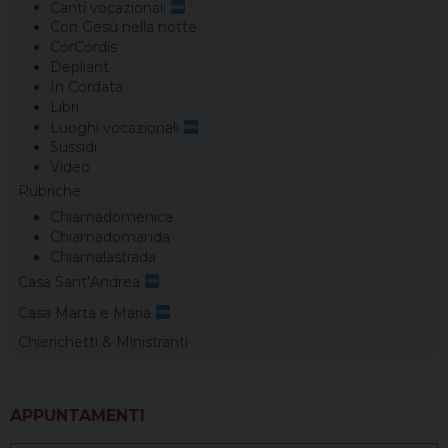
Canti vocazionali
Con Gesù nella notte
CorCordis
Depliant
In Cordata
Libri
Luoghi vocazionali
Sussidi
Video
Rubriche
Chiamadomenica
Chiamadomanda
Chiamalastrada
Casa Sant’Andrea
Casa Marta e Maria
Chierichetti & Ministranti
APPUNTAMENTI