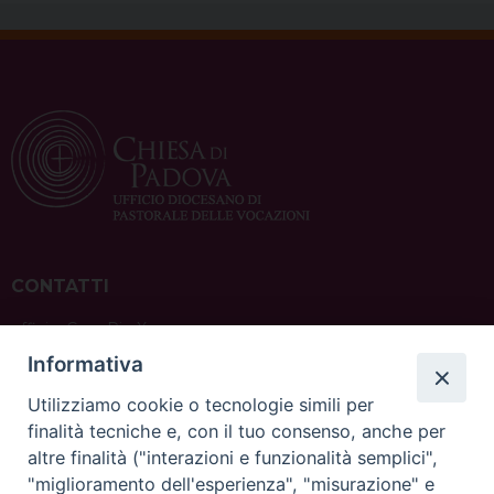
CONTATTI
ufficio: Casa Pio X
via Bonporti, 20 – 35141 Padova
Informativa
tel: +39 351 619 2354
e mail:
ufficiovocazionipadova@gmail.
com
Utilizziamo cookie o tecnologie simili per
finalità tecniche e, con il tuo consenso, anche per
altre finalità ("interazioni e funzionalità semplici",
"miglioramento dell'esperienza", "misurazione" e