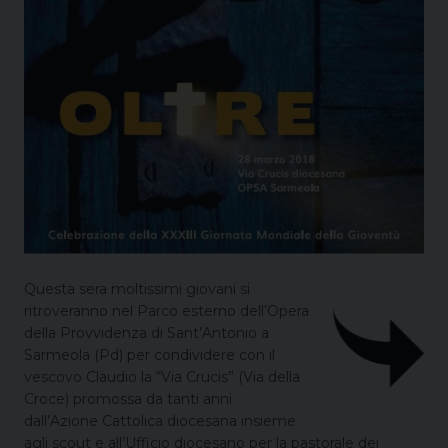
Questa sera moltissimi giovani si
ritroveranno nel Parco esterno dell’Opera
della Provvidenza di Sant’Antonio a
Sarmeola (Pd) per condividere con il
vescovo Claudio la “Via Crucis” (Via della
Croce) promossa da tanti anni
dall’Azione Cattolica diocesana insieme
agli scout e all’Ufficio diocesano per la pastorale dei