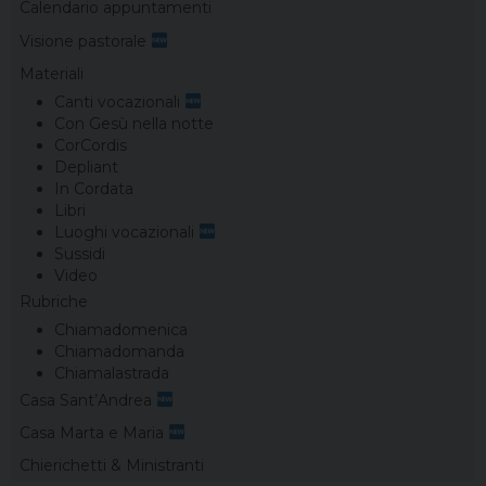
Calendario appuntamenti
Visione pastorale
Materiali
Canti vocazionali
Con Gesù nella notte
CorCordis
Depliant
In Cordata
Libri
Luoghi vocazionali
Sussidi
Video
Rubriche
Chiamadomenica
Chiamadomanda
Chiamalastrada
Casa Sant’Andrea
Casa Marta e Maria
Chierichetti & Ministranti