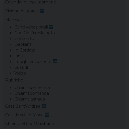
Calendario appuntamenti
Visione pastorale
Materiali
Canti vocazionali
Con Gesù nella notte
CorCordis
Depliant
In Cordata
Libri
Luoghi vocazionali
Sussidi
Video
Rubriche
Chiamadomenica
Chiamadomanda
Chiamalastrada
Casa Sant’Andrea
Casa Marta e Maria
Chierichetti & Ministranti