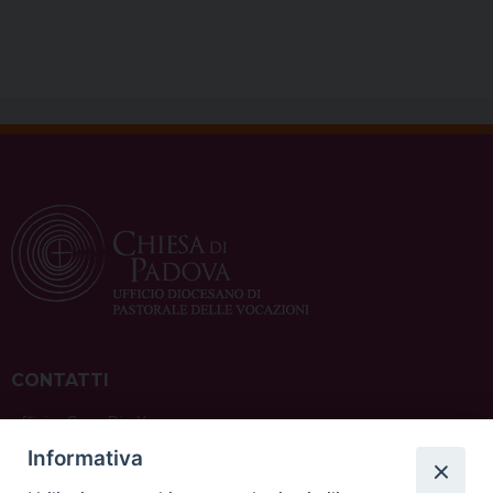
CONTATTI
ufficio: Casa Pio X
via Bonporti, 20 – 35141 Padova
Informativa
tel: +39 351 619 2354