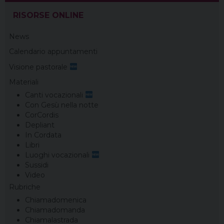
RISORSE ONLINE
News
Calendario appuntamenti
Visione pastorale
Materiali
Canti vocazionali
Con Gesù nella notte
CorCordis
Depliant
In Cordata
Libri
Luoghi vocazionali
Sussidi
Video
Rubriche
Chiamadomenica
Chiamadomanda
Chiamalastrada