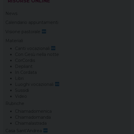
RISORSE ONLINE
k
s
n
m
p
t
News
Calendario appuntamenti
Visione pastorale
Materiali
Canti vocazionali
Con Gesù nella notte
CorCordis
Depliant
In Cordata
Libri
Luoghi vocazionali
Sussidi
Video
Rubriche
Chiamadomenica
Chiamadomanda
Chiamalastrada
Casa Sant’Andrea