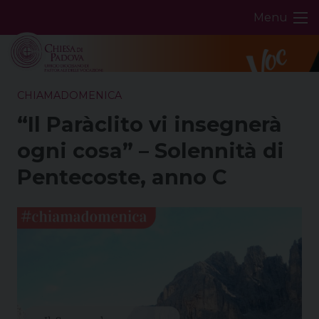
Skip
Menu
to
content
CHIAMADOMENICA
“Il Paràclito vi insegnerà
ogni cosa” – Solennità di
Pentecoste, anno C