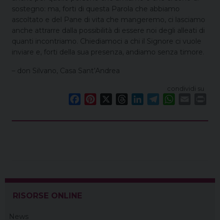
sostegno: ma, forti di questa Parola che abbiamo
ascoltato e del Pane di vita che mangeremo, ci lasciamo
anche attrarre dalla possibilità di essere noi degli alleati di
quanti incontriamo. Chiediamoci a chi il Signore ci vuole
inviare e, forti della sua presenza, andiamo senza timore.
– don Silvano, Casa Sant’Andrea
condividi su
F
P
X
T
L
T
W
E
P
a
i
h
i
e
h
m
r
c
n
r
n
l
a
a
i
e
t
e
k
e
t
i
n
b
e
a
e
g
s
l
t
o
r
d
d
r
A
o
e
s
I
a
p
k
s
n
m
p
t
RISORSE ONLINE
News