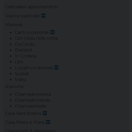
Calendario appuntamenti
Visione pastorale
Materiali
Canti vocazionali
Con Gesù nella notte
CorCordis
Depliant
In Cordata
Libri
Luoghi vocazionali
Sussidi
Video
Rubriche
Chiamadomenica
Chiamadomanda
Chiamalastrada
Casa Sant’Andrea
Casa Marta e Maria
Chierichetti & Ministranti