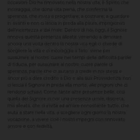
occasioni Dio ha rinnovato nella nostra vita, è Spirito che
incoraggia, che dona vita piena, che conferma la
speranza, che invita a progettare, a costruire, a guardare
in avanti e non ci lascia in preda alla paura, imprigionati
dall’incertezza e dal male. Dentro di noi, oggi, il Signore
rinnova questa presenza alleata: venendo a dimorare
ancora una volta dentro la nostra vita egli ci chiede di
scegliere la vita e ci incoraggia a farlo: viene per
sussurrare al nostro cuore nei tempi della difficoltà parole
di fiducia, per sussurrare al nostro cuore parole di
speranza, parole che ci aiutano a crede in noi stessi e
ancor più a dare credito a Dio e alla sua Provvidenza; non
ci lascia il Signore in preda alla morte, alle prigioni che ci
rendono schiavi. Come tante altre presenze belle, così
quella del Signore in noi: una presenza umile, discreta,
ma alleata, che ci invita ad amare nonostante tutto, che
aiuta a stare nella vita, a scegliere ogni giorno la nostra
vocazione, a vivere cioè i nostri impegni con rinnovato
amore e con fedeltà.