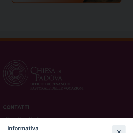
CONTATTI
ufficio: Casa Pio X
via Bonporti, 20 – 35141 Padova
Informativa
tel: +39 351 619 2354