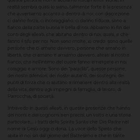
queste persone non le abbiamo fisicamente vicine, in
realtà sembra quasi lo siano, talmente forte è la presenza
che avvertiamo accanto o dentro di noi: con discrezione
ci danno forza, ci incoraggiano, ci danno fiducia, sono a
fianco della parte buona e bella di noi. Abbiamo in fin dei
conti degli alleati, che abitano dentro di noi, quasi, e che
fanno il tifo per noi. Non sono molte, io credo: sono quelle
persone che ci amano davvero, persone che amano in
libertà, che ci amano e amiamo davvero, alleati al nostro
fianco, che nell’intimo del cuore fanno emergere in noi
coraggio e amore. Sono dei “paracliti”, queste persone,
dei nostri difensori, dei nostri aiutanti, dei sostegni, dei
punti di forza che ci aiutano a rimanere dentro alla realtà
della vita, dentro agli impegni di famiglia, di lavoro, di
Parrocchia, di società.
Intravedo in questi alleati, in queste presenze che hanno
dei nomi e dei cognomi ben precisi, un volto e una storia
particolare,… i tratti dello Spirito Santo che Dio Padre nel
nome di Gesù oggi ci dona. La voce dello Spirito che
abita in noi sin dal giorno del Battesimo e che in tante