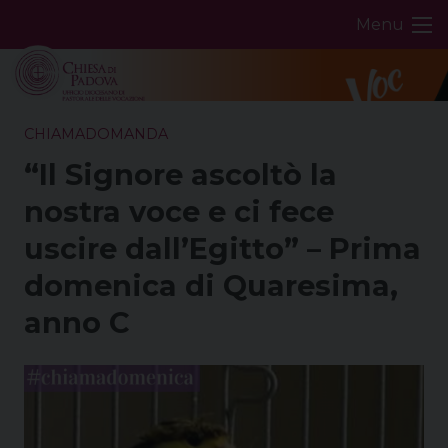
Skip
Menu
to
content
CHIAMADOMANDA
“Il Signore ascoltò la
nostra voce e ci fece
uscire dall’Egitto” – Prima
domenica di Quaresima,
anno C