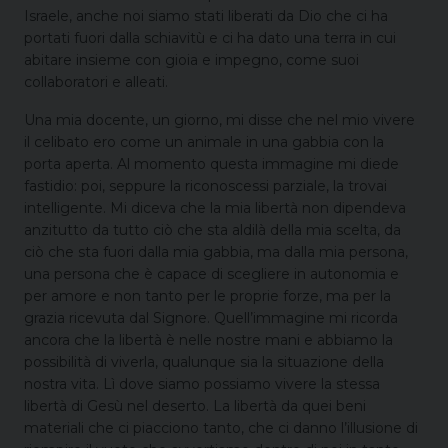
Israele, anche noi siamo stati liberati da Dio che ci ha
portati fuori dalla schiavitù e ci ha dato una terra in cui
abitare insieme con gioia e impegno, come suoi
collaboratori e alleati.
Una mia docente, un giorno, mi disse che nel mio vivere
il celibato ero come un animale in una gabbia con la
porta aperta. Al momento questa immagine mi diede
fastidio: poi, seppure la riconoscessi parziale, la trovai
intelligente. Mi diceva che la mia libertà non dipendeva
anzitutto da tutto ciò che sta aldilà della mia scelta, da
ciò che sta fuori dalla mia gabbia, ma dalla mia persona,
una persona che è capace di scegliere in autonomia e
per amore e non tanto per le proprie forze, ma per la
grazia ricevuta dal Signore. Quell’immagine mi ricorda
ancora che la libertà è nelle nostre mani e abbiamo la
possibilità di viverla, qualunque sia la situazione della
nostra vita. Lì dove siamo possiamo vivere la stessa
libertà di Gesù nel deserto. La libertà da quei beni
materiali che ci piacciono tanto, che ci danno l’illusione di