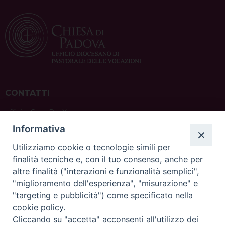
CONTATTI
ufficio: Casa Pio X
via Bonporti, 20 – 35141 Padova
Informativa
tel: +39 351 619 2354
e mail:
ufficiovocazionipadova@gmail.
com
Utilizziamo cookie o tecnologie simili per
finalità tecniche e, con il tuo consenso, anche per
altre finalità ("interazioni e funzionalità semplici",
"miglioramento dell'esperienza", "misurazione" e
"targeting e pubblicità") come specificato nella
sede: Casa Sant'Andrea
cookie policy.
via Valmarana, 20 – 35133 Padova
Cliccando su "accetta" acconsenti all'utilizzo dei
instagram:
@casasantandreapadova