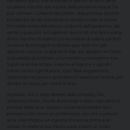
riempire il vuoto che avvertiamo dentro di noi in tante
occasioni, ma che solo il pane della presenza viva di Dio
può colmare. La libertà dal potere, dalla pretesa di poter
prevaricare gli altri pensando in questo modo di essere
forti nella nostra debolezza. La libertà dall’apparenza, dal
sentirci qualcuno, accogliendo quei limiti che fanno parte
di noi, ma che rifiutiamo con la pretesa di essere perfetti.
Vivere la libertà significa abitare quei doni che già
abbiamo ricevuto, la dignità di figli che abbiamo in Cristo,
la possibilità di costruire un’umanità nuova insieme a lui.
Significa anche lottare, insieme al Signore e agli altri
fratelli contro ogni illusione, ogni falsa suggestione,
scoprendo nel povero quotidiano lo spazio per amare, per
donare sé stessi, per vivere la fede.
Al popolo che è stato liberato dalla schiavitù, Dio,
attraverso Mosé, chiede di portargli in dono ogni anno le
primizie della terra. Questo comando potrebbe farci
pensare a Dio come un pretenzioso, uno che vuole per
sé le cose migliori, un egoista che pensa prima a sé
stesso. In realtà la sua Parola vuole essere un invito