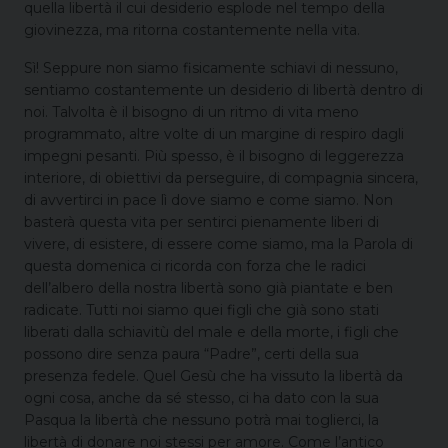
quella libertà il cui desiderio esplode nel tempo della
giovinezza, ma ritorna costantemente nella vita.
Sì! Seppure non siamo fisicamente schiavi di nessuno,
sentiamo costantemente un desiderio di libertà dentro di
noi. Talvolta è il bisogno di un ritmo di vita meno
programmato, altre volte di un margine di respiro dagli
impegni pesanti. Più spesso, è il bisogno di leggerezza
interiore, di obiettivi da perseguire, di compagnia sincera,
di avvertirci in pace lì dove siamo e come siamo. Non
basterà questa vita per sentirci pienamente liberi di
vivere, di esistere, di essere come siamo, ma la Parola di
questa domenica ci ricorda con forza che le radici
dell’albero della nostra libertà sono già piantate e ben
radicate. Tutti noi siamo quei figli che già sono stati
liberati dalla schiavitù del male e della morte, i figli che
possono dire senza paura “Padre”, certi della sua
presenza fedele. Quel Gesù che ha vissuto la libertà da
ogni cosa, anche da sé stesso, ci ha dato con la sua
Pasqua la libertà che nessuno potrà mai toglierci, la
libertà di donare noi stessi per amore. Come l’antico