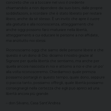
concreto che va a toccare nel vivo il credente
chiamandolo a non dipendere dai suoi beni, dalle proprie
soddisfazioni, a ricordare che è stato liberato per restare
libero, anche da sé stesso. È un invito che apre il cuore
alla gratuità e alla riconoscenza, atteggiamenti che
anche oggi possono farci maturare nella libertà,
atteggiamenti a cui educare le persone a noi affidate,
ma anzitutto noi stessi.
Riconosciamo oggi che siamo delle persone libere e che
questo è un dono di Dio: diciamo il nostro grazie al
Signore per quella libertà che sentiamo, ma anche per
quella ancora nascosta in noi e attorno a noi e che un po’
alla volta riconosceremo. Chiediamoci quale primizia
possiamo portargli in questo tempo, quale dono, seppure
ci piaccia tanto, possiamo offrirgli, quale libertà possiamo
consegnargli nella certezza che egli può aprirci ad una
libertà ancora più grande.
– don Silvano, Casa Sant’Andrea