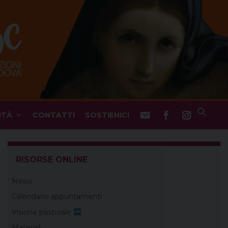
ITÀ
CONTATTI
SOSTIENICI
RISORSE ONLINE
News
Calendario appuntamenti
Visione pastorale
Materiali