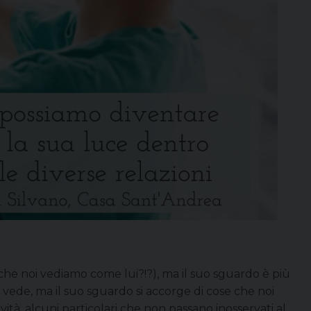
che noi vediamo come lui?!?), ma il suo sguardo è più
o vede, ma il suo sguardo si accorge di cose che noi
tà, alcuni particolari che non passano inosservati al