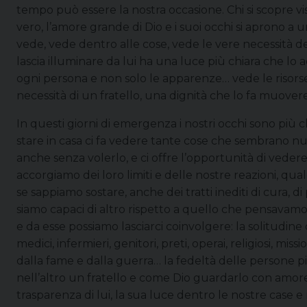
tempo può essere la nostra occasione. Chi si scopre vis
vero, l’amore grande di Dio e i suoi occhi si aprono a
vede, vede dentro alle cose, vede le vere necessità degl
lascia illuminare da lui ha una luce più chiara che lo a
ogni persona e non solo le apparenze… vede le risorse
necessità di un fratello, una dignità che lo fa muovere
In questi giorni di emergenza i nostri occhi sono più ch
stare in casa ci fa vedere tante cose che sembrano nuove
anche senza volerlo, e ci offre l’opportunità di veder
accorgiamo dei loro limiti e delle nostre reazioni, q
se sappiamo sostare, anche dei tratti inediti di cura, 
siamo capaci di altro rispetto a quello che pensavamo
e da esse possiamo lasciarci coinvolgere: la solitudine d
medici, infermieri, genitori, preti, operai, religiosi, mis
dalla fame e dalla guerra… la fedeltà delle persone p
nell’altro un fratello e come Dio guardarlo con amore
trasparenza di lui, la sua luce dentro le nostre case e n