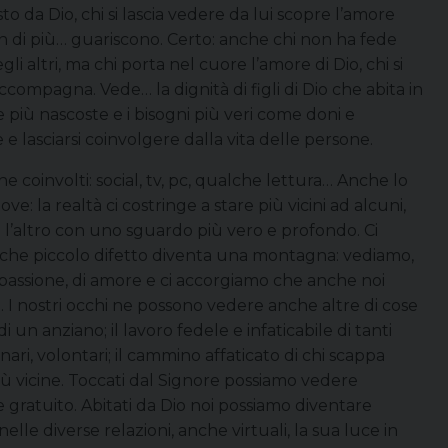
to da Dio, chi si lascia vedere da lui scopre l’amore
 un di più… guariscono. Certo: anche chi non ha fede
i altri, ma chi porta nel cuore l’amore di Dio, chi si
ccompagna. Vede… la dignità di figli di Dio che abita in
 più nascoste e i bisogni più veri come doni e
 e lasciarsi coinvolgere dalla vita delle persone.
e coinvolti: social, tv, pc, qualche lettura… Anche lo
: la realtà ci costringe a stare più vicini ad alcuni,
e l’altro con uno sguardo più vero e profondo. Ci
ualche piccolo difetto diventa una montagna: vediamo,
di passione, di amore e ci accorgiamo che anche noi
. I nostri occhi ne possono vedere anche altre di cose
i un anziano; il lavoro fedele e infaticabile di tanti
sionari, volontari; il cammino affaticato di chi scappa
iù vicine. Toccati dal Signore possiamo vedere
 gratuito. Abitati da Dio noi possiamo diventare
elle diverse relazioni, anche virtuali, la sua luce in