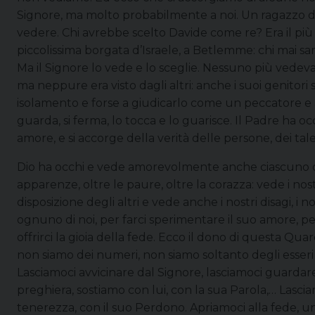
Signore, ma molto probabilmente a noi. Un ragazzo div
vedere. Chi avrebbe scelto Davide come re? Era il più 
piccolissima borgata d’Israele, a Betlemme: chi mai sa
Ma il Signore lo vede e lo sceglie. Nessuno più vedeva
ma neppure era visto dagli altri: anche i suoi genitori s
isolamento e forse a giudicarlo come un peccatore e a
guarda, si ferma, lo tocca e lo guarisce. Il Padre ha oc
amore, e si accorge della verità delle persone, dei tale
Dio ha occhi e vede amorevolmente anche ciascuno di
apparenze, oltre le paure, oltre la corazza: vede i nos
disposizione degli altri e vede anche i nostri disagi, i no
ognuno di noi, per farci sperimentare il suo amore, per
offrirci la gioia della fede. Ecco il dono di questa Qu
non siamo dei numeri, non siamo soltanto degli esseri v
Lasciamoci avvicinare dal Signore, lasciamoci guardare 
preghiera, sostiamo con lui, con la sua Parola,… Lascia
tenerezza, con il suo Perdono. Apriamoci alla fede, u