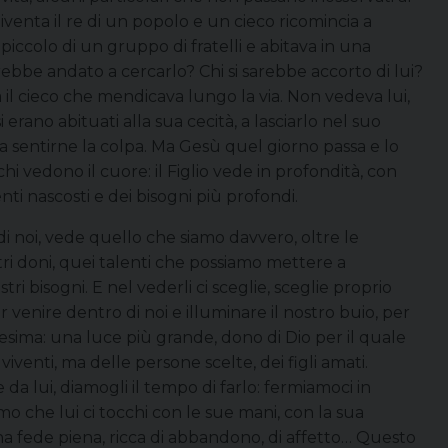
enta il re di un popolo e un cieco ricomincia a
piccolo di un gruppo di fratelli e abitava in una
rebbe andato a cercarlo? Chi si sarebbe accorto di lui?
 il cieco che mendicava lungo la via. Non vedeva lui,
i erano abituati alla sua cecità, a lasciarlo nel suo
 sentirne la colpa. Ma Gesù quel giorno passa e lo
chi vedono il cuore: il Figlio vede in profondità, con
nti nascosti e dei bisogni più profondi.
 noi, vede quello che siamo davvero, oltre le
tri doni, quei talenti che possiamo mettere a
stri bisogni. E nel vederli ci sceglie, sceglie proprio
 venire dentro di noi e illuminare il nostro buio, per
aresima: una luce più grande, dono di Dio per il quale
iventi, ma delle persone scelte, dei figli amati.
da lui, diamogli il tempo di farlo: fermiamoci in
mo che lui ci tocchi con le sue mani, con la sua
na fede piena, ricca di abbandono, di affetto… Questo