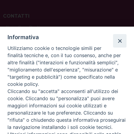
CONTATTI
ufficio: Casa Pio X
via Bonporti, 20 – 35141 Padova
Informativa
tel: +39 351 619 2354
e mail:
ufficiovocazionipadova@gmail.
com
Utilizziamo cookie o tecnologie simili per
finalità tecniche e, con il tuo consenso, anche per
altre finalità ("interazioni e funzionalità semplici",
"miglioramento dell'esperienza", "misurazione" e
"targeting e pubblicità") come specificato nella
sede: Casa Sant'Andrea
cookie policy.
via Valmarana, 20 – 35133 Padova
Cliccando su "accetta" acconsenti all'utilizzo dei
instagram:
@casasantandreapadova
cookie. Cliccando su "personalizza" puoi avere
e mail:
casasantandreapadova@gmail.
com
maggiori informazioni sui cookie utilizzati e
personalizzare le tue preferenze. Cliccando su
"rifiuta" o chiudendo questa informativa proseguirai
Copyright©
ChiesadiPadova2022
Privacy Policy
la navigazione installando i soli cookie tecnici.