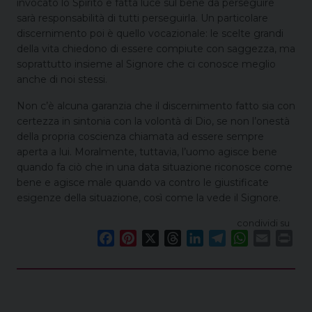
invocato lo Spirito e fatta luce sul bene da perseguire
sarà responsabilità di tutti perseguirla. Un particolare
discernimento poi è quello vocazionale: le scelte grandi
della vita chiedono di essere compiute con saggezza, ma
soprattutto insieme al Signore che ci conosce meglio
anche di noi stessi.
Non c’è alcuna garanzia che il discernimento fatto sia con
certezza in sintonia con la volontà di Dio, se non l’onestà
della propria coscienza chiamata ad essere sempre
aperta a lui. Moralmente, tuttavia, l’uomo agisce bene
quando fa ciò che in una data situazione riconosce come
bene e agisce male quando va contro le giustificate
esigenze della situazione, così come la vede il Signore.
condividi su
F
P
X
T
L
T
W
E
P
a
i
h
i
e
h
m
r
c
n
r
n
l
a
a
i
e
t
e
k
e
t
i
n
b
e
a
e
g
s
l
t