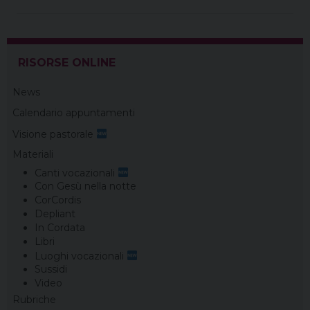
o
r
d
d
r
A
o
e
s
I
a
p
k
s
n
m
p
t
RISORSE ONLINE
News
Calendario appuntamenti
Visione pastorale
Materiali
Canti vocazionali
Con Gesù nella notte
CorCordis
Depliant
In Cordata
Libri
Luoghi vocazionali
Sussidi
Video
Rubriche