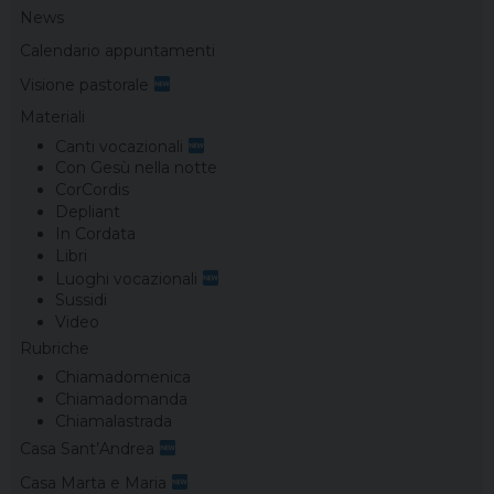
News
Calendario appuntamenti
Visione pastorale
Materiali
Canti vocazionali
Con Gesù nella notte
CorCordis
Depliant
In Cordata
Libri
Luoghi vocazionali
Sussidi
Video
Rubriche
Chiamadomenica
Chiamadomanda
Chiamalastrada
Casa Sant’Andrea
Casa Marta e Maria