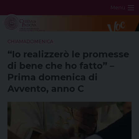
Skip
Menu
to
content
CHIAMADOMENICA
“Io realizzerò le promesse
di bene che ho fatto” –
Prima domenica di
Avvento, anno C