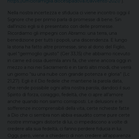
https://ufficiofamiglia.diocesipadova.it/avvento-2021/
).
Nella nostra incertezza e sfiducia ci viene incontro oggi il
Signore che per primo parla di promesse di bene. Sin
dall’inizio egli si è presentato con delle promesse.
Ricordiamo gli impegni con Abramo: una terra, una
benedizione per tutti i popoli, una discendenza. E lungo
la storia ha fatto altre promesse, sino al dono del Figlio,
quel “germoglio giusto” (Ger 33,15) che abbiamo ricevuto
in carne ed ossa duemila anni fa, che viene ancora oggi in
mezzo a noi nei Sacramenti e in tanti altri modi, che verrà
un giorno “su una nube con grande potenza e gloria” (Lc
21,27). Egli è il Dio fedele che mantiene la parola data,
che rende possibile ogni altra nostra parola, dandoci il suo
Spirito di forza, coraggio, fedeltà, che ci apre all’amore
anche quando non siamo corrisposti. Le delusioni e le
sofferenze incomprensibili della vita, certe richieste fatte
a Dio che ci sembra non abbia esaudito come pure certe
nostre immagini distorte di lui, ci impediscono a volte di
credere alla sua fedeltà, ci fanno perdere fiducia in lui.
Oggi, però, viene a chiederci di non credere all’apparenza