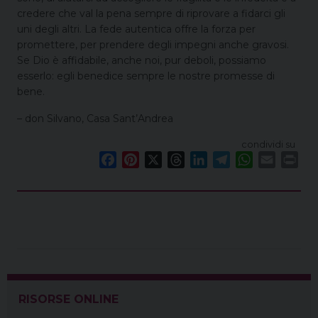
credere che val la pena sempre di riprovare a fidarci gli
uni degli altri. La fede autentica offre la forza per
promettere, per prendere degli impegni anche gravosi.
Se Dio è affidabile, anche noi, pur deboli, possiamo
esserlo: egli benedice sempre le nostre promesse di
bene.
– don Silvano, Casa Sant’Andrea
condividi su
F
P
X
T
L
T
W
E
P
a
i
h
i
e
h
m
r
c
n
r
n
l
a
a
i
e
t
e
k
e
t
i
n
b
e
a
e
g
s
l
t
o
r
d
d
r
A
o
e
s
I
a
p
k
s
n
m
p
t
RISORSE ONLINE