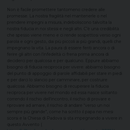
Non è facile promettere tantomeno credere alle
promesse. La nostra fragilità nel mantenerle o nel
prendere impegni a misura, indeboliscono talvolta la
nostra fiducia in noi stessi e negli altri. C’è una credibilità
che spesso viene meno e ci rende sospettosi verso ogni
parola e ogni gesto, dai più piccoli ai più grandi, quelli che
impegnano la vita. La paura di essere feriti ancora o di
ferire gli altri con l’infedeltà ci frena prima ancora di
deciderci per qualcosa e per qualcuno. Eppure abbiamo
bisogno di fiducia reciproca per vivere: abbiamo bisogno
del punto di appoggio di parole affidabili per stare in piedi
e per darci lo slancio per camminare, per costruire
qualcosa. Abbiamo bisogno di recuperare la fiducia
reciproca per vivere nel mondo ed essa nasce soltanto
correndo il rischio dell’incontro, il rischio di provare e
riprovare ad amare, il rischio di andare “verso un noi
sempre più grande”, come ha scritto il papa nei mesi
scorsi e la Chiesa di Padova si sta impegnando a vivere in
questo Avvento (