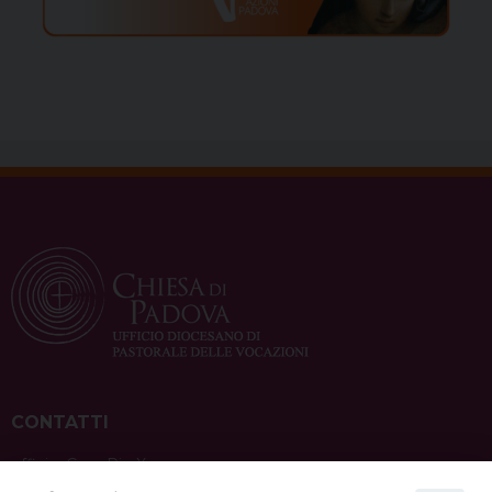
CONTATTI
ufficio: Casa Pio X
via Bonporti, 20 – 35141 Padova