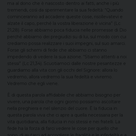
ma al dono che è nascosto dentro ai fatti, anche i più
tremendi, così da sperimentare la sua fedeltà: “Quando
cominceranno ad accadere queste cose, risollevatevi e
alzate il capo, perché la vostra liberazione è vicina” (Lc
21,28). Forse abbiamo poca fiducia nelle promesse di Dio
perché abbiamo dei pregiudizi su di lui, sul modo con cui
crediamo possa realizzare i suoi impegni, sul suo amarci.
Forse gli schemi di fede che abbiamo ci stanno
impedendo di vedere la sua azione. “Stiamo attenti a noi
stessi” (Lc 21,34). Scuotiamoci dalle nostre pesantezze e
guardiamo alla vita con gli occhi del Signore: allora lo
vedremo, allora vedremo la sua fedeltà e vivremo.
Vedremo che egli viene.
È di questa parola affidabile che abbiamo bisogno per
vivere, una parola che ogni giorno possiamo ascoltare
nella preghiera e nel silenzio del cuore. È la fiducia in
questa parola viva che ci apre a quella necessaria per la
vita quotidiana, alla fiducia in noi stessi e nei fratelli. La
fede ha la forza di farci vedere le cose per quello che
sono, di aiutarci ad accogliere le fragilità e le infedeltà e a