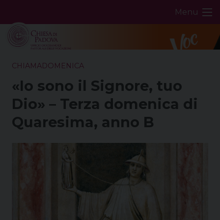
Skip
Menu
to
content
CHIAMADOMENICA
«Io sono il Signore, tuo
Dio» – Terza domenica di
Quaresima, anno B