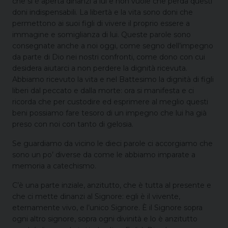
che si è aperta dinanzi a lui e non vuole che perda questi
doni indispensabili. La libertà e la vita sono doni che
permettono ai suoi figli di vivere il proprio essere a
immagine e somiglianza di lui. Queste parole sono
consegnate anche a noi oggi, come segno dell’impegno
da parte di Dio nei nostri confronti, come dono con cui
desidera aiutarci a non perdere la dignità ricevuta.
Abbiamo ricevuto la vita e nel Battesimo la dignità di figli
liberi dal peccato e dalla morte: ora si manifesta e ci
ricorda che per custodire ed esprimere al meglio questi
beni possiamo fare tesoro di un impegno che lui ha già
preso con noi con tanto di gelosia.
Se guardiamo da vicino le dieci parole ci accorgiamo che
sono un po’ diverse da come le abbiamo imparate a
memoria a catechismo.
C’è una parte inziale, anzitutto, che è tutta al presente e
che ci mette dinanzi al Signore: egli è il vivente,
eternamente vivo, e l’unico Signore. È il Signore sopra
ogni altro signore, sopra ogni divinità e lo è anzitutto