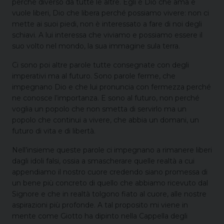
perché diverso da tutte le altre. Egli è Dio che ama e
vuole liberi, Dio che libera perché possiamo vivere: non ci
mette ai suoi piedi, non è interessato a fare di noi degli
schiavi. A lui interessa che viviamo e possiamo essere il
suo volto nel mondo, la sua immagine sula terra.
Ci sono poi altre parole tutte consegnate con degli
imperativi ma al futuro. Sono parole ferme, che
impegnano Dio e che lui pronuncia con fermezza perché
ne conosce l’importanza. E sono al futuro, non perché
voglia un popolo che non smetta di servirlo ma un
popolo che continui a vivere, che abbia un domani, un
futuro di vita e di libertà.
Nell’insieme queste parole ci impegnano a rimanere liberi
dagli idoli falsi, ossia a smascherare quelle realtà a cui
appendiamo il nostro cuore credendo siano promessa di
un bene più concreto di quello che abbiamo ricevuto dal
Signore e che in realtà tolgono fiato al cuore, alle nostre
aspirazioni più profonde. A tal proposito mi viene in
mente come Giotto ha dipinto nella Cappella degli