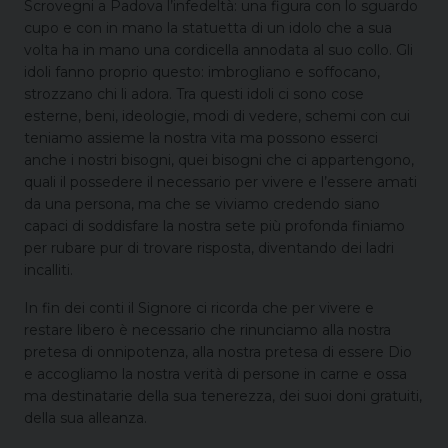
Scrovegni a Padova l’infedeltà: una figura con lo sguardo
cupo e con in mano la statuetta di un idolo che a sua
volta ha in mano una cordicella annodata al suo collo. Gli
idoli fanno proprio questo: imbrogliano e soffocano,
strozzano chi li adora. Tra questi idoli ci sono cose
esterne, beni, ideologie, modi di vedere, schemi con cui
teniamo assieme la nostra vita ma possono esserci
anche i nostri bisogni, quei bisogni che ci appartengono,
quali il possedere il necessario per vivere e l’essere amati
da una persona, ma che se viviamo credendo siano
capaci di soddisfare la nostra sete più profonda finiamo
per rubare pur di trovare risposta, diventando dei ladri
incalliti.
In fin dei conti il Signore ci ricorda che per vivere e
restare libero è necessario che rinunciamo alla nostra
pretesa di onnipotenza, alla nostra pretesa di essere Dio
e accogliamo la nostra verità di persone in carne e ossa
ma destinatarie della sua tenerezza, dei suoi doni gratuiti,
della sua alleanza.