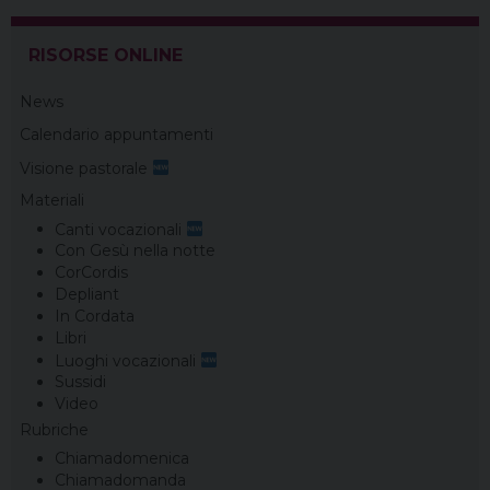
k
s
n
m
p
t
RISORSE ONLINE
News
Calendario appuntamenti
Visione pastorale
Materiali
Canti vocazionali
Con Gesù nella notte
CorCordis
Depliant
In Cordata
Libri
Luoghi vocazionali
Sussidi
Video
Rubriche
Chiamadomenica
Chiamadomanda