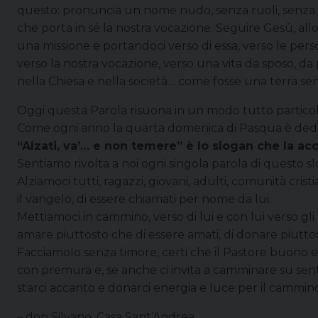
questo: pronuncia un nome nudo, senza ruoli, senza
che porta in sé la nostra vocazione. Seguire Gesù, allo
una missione e portandoci verso di essa, verso le person
verso la nostra vocazione, verso una vita da sposo, da
nella Chiesa e nella società… come fosse una terra sem
Oggi questa Parola risuona in un modo tutto particol
Come ogni anno la quarta domenica di Pasqua è dedica
“Alzati, va’… e non temere” è lo slogan che la a
Sentiamo rivolta a noi ogni singola parola di questo s
Alziamoci tutti, ragazzi, giovani, adulti, comunità cris
il vangelo, di essere chiamati per nome da lui.
Mettiamoci in cammino, verso di lui e con lui verso gli al
amare piuttosto che di essere amati, di donare piutto
Facciamolo senza timore, certi che il Pastore buono e
con premura e, se anche ci invita a camminare su sent
starci accanto e donarci energia e luce per il cammin
– don Silvano, Casa Sant’Andrea