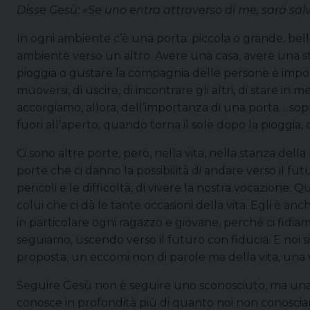
Disse Gesù: «Se uno entra attraverso di me, sarà salvo
In ogni ambiente c’è una porta: piccola o grande, bella
ambiente verso un altro. Avere una casa, avere una sta
pioggia o gustare la compagnia delle persone è import
muoversi, di uscire, di incontrare gli altri, di stare in 
accorgiamo, allora, dell’importanza di una porta… sop
fuori all’aperto, quando torna il sole dopo la pioggi
Ci sono altre porte, però, nella vita, nella stanza dell
porte che ci danno la possibilità di andare verso il futur
pericoli e le difficoltà, di vivere la nostra vocazione
colui che ci dà le tante occasioni della vita. Egli è an
in particolare ogni ragazzo e giovane, perché ci fidiamo
seguiamo, uscendo verso il futuro con fiducia. E noi 
proposta, un eccomi non di parole ma della vita, una vi
Seguire Gesù non è seguire uno sconosciuto, ma una p
conosce in profondità più di quanto noi non conosciam