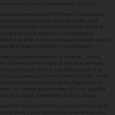
; entrerà e uscirà e troverà pascolo». (Gv 10,9)
 o povera, rende possibile l’entrare e l’uscire da un
nza in cui poter stare al riparo dal freddo, dalla
ante e necessario ma altrettanto lo è la libertà di
mezzo alla natura, di svolgere i nostri impegni. Ci
rattutto quando arriva la primavera e possiamo uscire
a, quando si ha appuntamento a cui partecipare,…
a nostra vita che si spalancano su un oltre… Sono le
o, di crescere, di incontrare gli altri, di attraversare i
. Questa porta ha un nome, è una persona: Gesù. È lui
che il buon pastore, però, che ci chiama tutti per nome,
 della sua voce, ci lasciamo da lui affascinare e lo
siamo tutti chiamati a pronunciare “Eccomi” a questa
ta che lo segue, che va dietro a lui con fiducia.
ersona che ci vuole bene, ci ama, ci conosce. Egli ci
o noi stessi. Il suo chiamarci per nome dice proprio