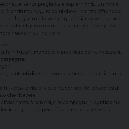
 etichette, senza pregiudizi e soprannomi… un nome
ra, è anzitutto seguire colui che ci realizza offrendoci
e e i luoghi in cui viverla. Egli ci chiama per portarci
 prete, da religioso o consacrato, da laico impegnato
pre nuova in cui inoltrarci.
are.
ta in tutto il mondo alla preghiera per le vocazioni.
ccompagna.
logan.
tiane, contenti di aver incontrato Gesù, di aver ricevuto
tri, verso la vita e le sue responsabilità, desiderosi di
sto che ricevere.
 affascinante è con noi, ci accompagna in ogni istante
ieri impegnativi, è perché sa che non smetterà di
o.