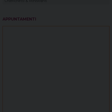
Chierichetti & Ministranti
APPUNTAMENTI