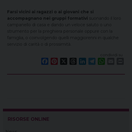
Farsi vicini ai ragazzi o ai giovani che si
accompagnano nei gruppi formativi
suonando il loro
campanello di casa e dando un veloce saluto o uno
strumento per la preghiera personale oppure con la
famiglia, o coinvolgendo quelli maggiorenni in qualche
servizio di carità o di prossimità.
condividi su
F
P
X
T
L
T
W
E
P
a
i
h
i
e
h
m
r
c
n
r
n
l
a
a
i
e
t
e
k
e
t
i
n
b
e
a
e
g
s
l
t
o
r
d
d
r
A
o
e
s
I
a
p
k
s
n
m
p
t
RISORSE ONLINE
News