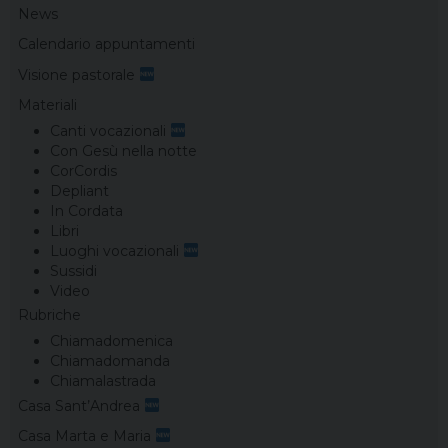
News
Calendario appuntamenti
Visione pastorale
Materiali
Canti vocazionali
Con Gesù nella notte
CorCordis
Depliant
In Cordata
Libri
Luoghi vocazionali
Sussidi
Video
Rubriche
Chiamadomenica
Chiamadomanda
Chiamalastrada
Casa Sant’Andrea
Casa Marta e Maria