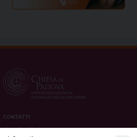
CONTATTI
ufficio: Casa Pio X
via Bonporti, 20 – 35141 Padova