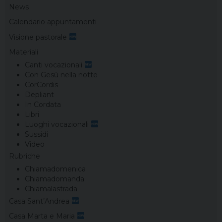
News
Calendario appuntamenti
Visione pastorale
Materiali
Canti vocazionali
Con Gesù nella notte
CorCordis
Depliant
In Cordata
Libri
Luoghi vocazionali
Sussidi
Video
Rubriche
Chiamadomenica
Chiamadomanda
Chiamalastrada
Casa Sant’Andrea
Casa Marta e Maria