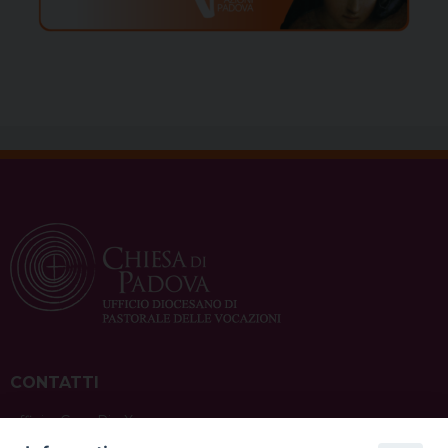
CONTATTI
ufficio: Casa Pio X
via Bonporti, 20 – 35141 Padova