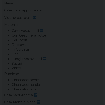
News
Calendario appuntamenti
Visione pastorale
Materiali
Canti vocazionali
Con Gesù nella notte
CorCordis
Depliant
In Cordata
Libri
Luoghi vocazionali
Sussidi
Video
Rubriche
Chiamadomenica
Chiamadomanda
Chiamalastrada
Casa Sant’Andrea
Casa Marta e Maria