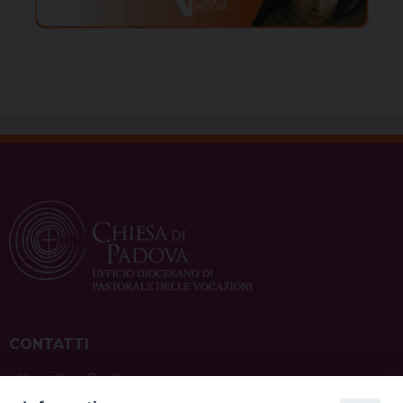
CONTATTI
ufficio: Casa Pio X
via Bonporti, 20 – 35141 Padova