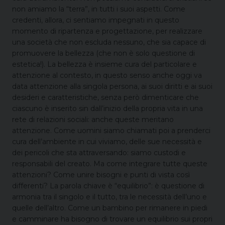
non amiamo la “terra”, in tutti i suoi aspetti. Come
credenti, allora, ci sentiamo impegnati in questo
momento di ripartenza e progettazione, per realizzare
una società che non escluda nessuno, che sia capace di
promuovere la bellezza (che non è solo questione di
estetica!). La bellezza è insieme cura del particolare e
attenzione al contesto, in questo senso anche oggi va
data attenzione alla singola persona, ai suoi diritti e ai suoi
desideri e caratteristiche, senza però dimenticare che
ciascuno è inserito sin dall’inizio della propria vita in una
rete di relazioni sociali: anche queste meritano
attenzione. Come uomini siamo chiamati poi a prenderci
cura dell’ambiente in cui viviamo, delle sue necessità e
dei pericoli che sta attraversando: siamo custodi e
responsabili del creato. Ma come integrare tutte queste
attenzioni? Come unire bisogni e punti di vista così
differenti? La parola chiave è “equilibrio”: è questione di
armonia tra il singolo e il tutto, tra le necessità dell’uno e
quelle dell’altro. Come un bambino per rimanere in piedi
e camminare ha bisogno di trovare un equilibrio sui propri