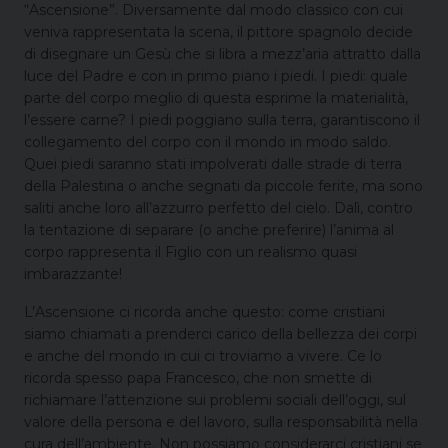
“Ascensione”. Diversamente dal modo classico con cui
veniva rappresentata la scena, il pittore spagnolo decide
di disegnare un Gesù che si libra a mezz’aria attratto dalla
luce del Padre e con in primo piano i piedi. I piedi: quale
parte del corpo meglio di questa esprime la materialità,
l’essere carne? I piedi poggiano sulla terra, garantiscono il
collegamento del corpo con il mondo in modo saldo.
Quei piedi saranno stati impolverati dalle strade di terra
della Palestina o anche segnati da piccole ferite, ma sono
saliti anche loro all’azzurro perfetto del cielo. Dalì, contro
la tentazione di separare (o anche preferire) l’anima al
corpo rappresenta il Figlio con un realismo quasi
imbarazzante!
L’Ascensione ci ricorda anche questo: come cristiani
siamo chiamati a prenderci carico della bellezza dei corpi
e anche del mondo in cui ci troviamo a vivere. Ce lo
ricorda spesso papa Francesco, che non smette di
richiamare l’attenzione sui problemi sociali dell’oggi, sul
valore della persona e del lavoro, sulla responsabilità nella
cura dell’ambiente. Non possiamo considerarci cristiani se