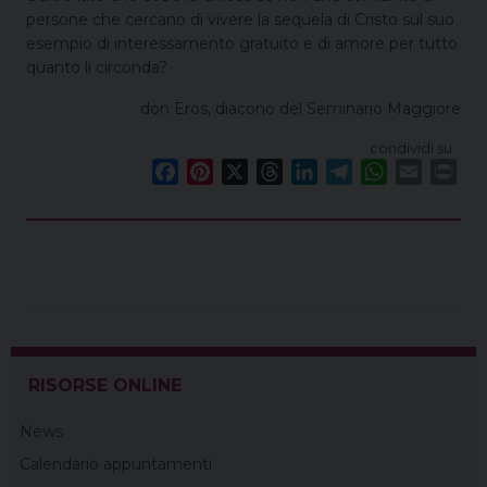
persone che cercano di vivere la sequela di Cristo sul suo
esempio di interessamento gratuito e di amore per tutto
quanto li circonda?
don Eros, diacono del Seminario Maggiore
condividi su
F
P
X
T
L
T
W
E
P
a
i
h
i
e
h
m
r
c
n
r
n
l
a
a
i
e
t
e
k
e
t
i
n
b
e
a
e
g
s
l
t
o
r
d
d
r
A
o
e
s
I
a
p
k
s
n
m
p
t
RISORSE ONLINE
News
Calendario appuntamenti