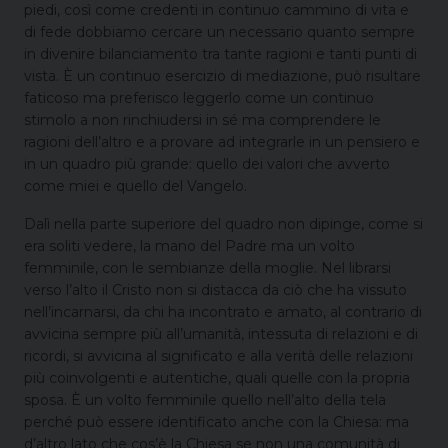
piedi, così come credenti in continuo cammino di vita e
di fede dobbiamo cercare un necessario quanto sempre
in divenire bilanciamento tra tante ragioni e tanti punti di
vista. È un continuo esercizio di mediazione, può risultare
faticoso ma preferisco leggerlo come un continuo
stimolo a non rinchiudersi in sé ma comprendere le
ragioni dell’altro e a provare ad integrarle in un pensiero e
in un quadro più grande: quello dei valori che avverto
come miei e quello del Vangelo.
Dalì nella parte superiore del quadro non dipinge, come si
era soliti vedere, la mano del Padre ma un volto
femminile, con le sembianze della moglie. Nel librarsi
verso l’alto il Cristo non si distacca da ciò che ha vissuto
nell’incarnarsi, da chi ha incontrato e amato, al contrario di
avvicina sempre più all’umanità, intessuta di relazioni e di
ricordi, si avvicina al significato e alla verità delle relazioni
più coinvolgenti e autentiche, quali quelle con la propria
sposa. È un volto femminile quello nell’alto della tela
perché può essere identificato anche con la Chiesa: ma
d’altro lato che cos’è la Chiesa se non una comunità di