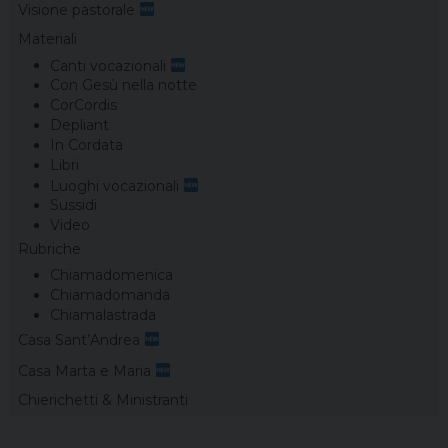
Visione pastorale
Materiali
Canti vocazionali
Con Gesù nella notte
CorCordis
Depliant
In Cordata
Libri
Luoghi vocazionali
Sussidi
Video
Rubriche
Chiamadomenica
Chiamadomanda
Chiamalastrada
Casa Sant’Andrea
Casa Marta e Maria
Chierichetti & Ministranti