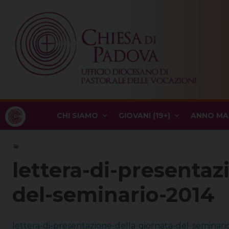
Skip
to
content
CHI SIAMO
GIOVANI (19+)
ANNO MA
lettera-di-presentaz
del-seminario-2014
lettera-di-presentazione-della-giornata-del-seminari