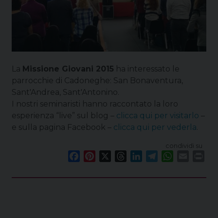
La
Missione Giovani 2015
ha interessato le
parrocchie di Cadoneghe: San Bonaventura,
Sant'Andrea, Sant'Antonino.
I nostri seminaristi hanno raccontato la loro
esperienza “live” sul blog –
clicca qui per visitarlo
–
e sulla pagina Facebook –
clicca qui per vederla
.
condividi su
F
P
X
T
L
T
W
E
P
a
i
h
i
e
h
m
r
c
n
r
n
l
a
a
i
e
t
e
k
e
t
i
n
b
e
a
e
g
s
l
t
o
r
d
d
r
A