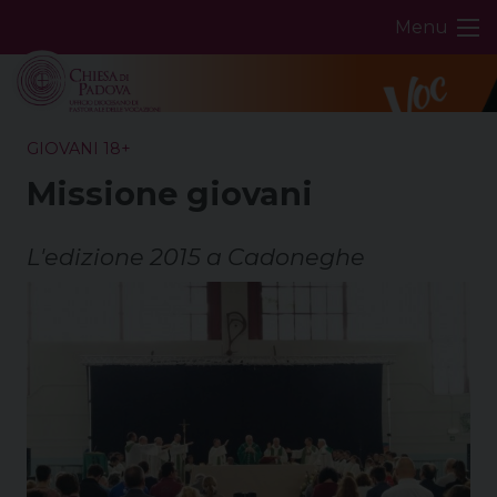
Skip
Menu
to
content
GIOVANI 18+
Missione giovani
L'edizione 2015 a Cadoneghe