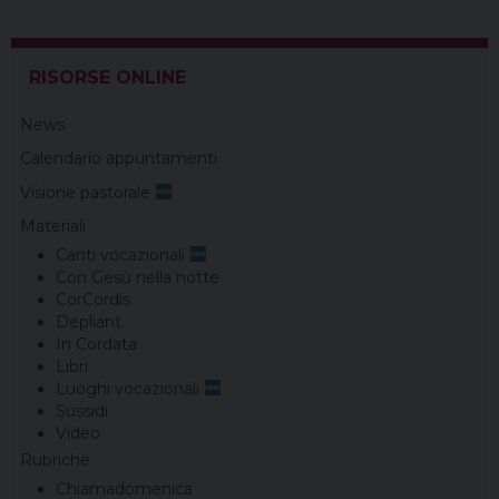
o
e
s
I
a
p
k
s
n
m
p
t
RISORSE ONLINE
News
Calendario appuntamenti
Visione pastorale
Materiali
Canti vocazionali
Con Gesù nella notte
CorCordis
Depliant
In Cordata
Libri
Luoghi vocazionali
Sussidi
Video
Rubriche
Chiamadomenica