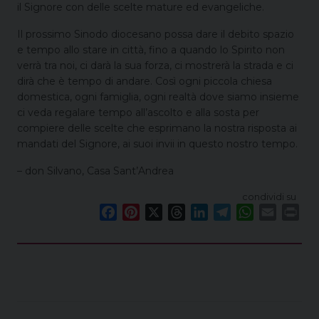
il Signore con delle scelte mature ed evangeliche.
Il prossimo Sinodo diocesano possa dare il debito spazio
e tempo allo stare in città, fino a quando lo Spirito non
verrà tra noi, ci darà la sua forza, ci mostrerà la strada e ci
dirà che è tempo di andare. Così ogni piccola chiesa
domestica, ogni famiglia, ogni realtà dove siamo insieme
ci veda regalare tempo all’ascolto e alla sosta per
compiere delle scelte che esprimano la nostra risposta ai
mandati del Signore, ai suoi invii in questo nostro tempo.
– don Silvano, Casa Sant’Andrea
condividi su
F
P
X
T
L
T
W
E
P
a
i
h
i
e
h
m
r
c
n
r
n
l
a
a
i
e
t
e
k
e
t
i
n
b
e
a
e
g
s
l
t
o
r
d
d
r
A
o
e
s
I
a
p