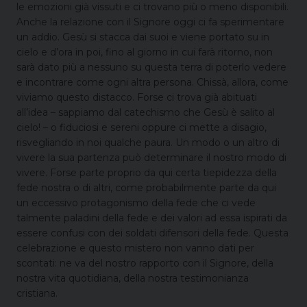
le emozioni già vissuti e ci trovano più o meno disponibili.
Anche la relazione con il Signore oggi ci fa sperimentare
un addio. Gesù si stacca dai suoi e viene portato su in
cielo e d’ora in poi, fino al giorno in cui farà ritorno, non
sarà dato più a nessuno su questa terra di poterlo vedere
e incontrare come ogni altra persona. Chissà, allora, come
viviamo questo distacco. Forse ci trova già abituati
all’idea – sappiamo dal catechismo che Gesù è salito al
cielo! – o fiduciosi e sereni oppure ci mette a disagio,
risvegliando in noi qualche paura. Un modo o un altro di
vivere la sua partenza può determinare il nostro modo di
vivere. Forse parte proprio da qui certa tiepidezza della
fede nostra o di altri, come probabilmente parte da qui
un eccessivo protagonismo della fede che ci vede
talmente paladini della fede e dei valori ad essa ispirati da
essere confusi con dei soldati difensori della fede. Questa
celebrazione e questo mistero non vanno dati per
scontati: ne va del nostro rapporto con il Signore, della
nostra vita quotidiana, della nostra testimonianza
cristiana.