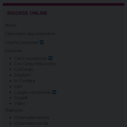
k
s
n
m
p
t
RISORSE ONLINE
News
Calendario appuntamenti
Visione pastorale
Materiali
Canti vocazionali
Con Gesù nella notte
CorCordis
Depliant
In Cordata
Libri
Luoghi vocazionali
Sussidi
Video
Rubriche
Chiamadomenica
Chiamadomanda