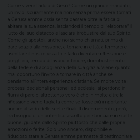
Come vivere l’addio di Gesù? Come un grande mandato,
un invio, sicuramente ma non senza prima essere tornati
a Gerusalemme ossia senza passare oltre la fatica di
abitare la sua assenza, lasciandosi il tempo di “elaborare” il
lutto del suo distacco e lasciarsi irrobustire dal suo Spirito.
Come gli apostoli, anche noi siamo chiamati, prima di
dare spazio alla missione, a tornare in città, a fermarci e
ascoltare il nostro vissuto e farlo diventare riflessione e
preghiera, tempo di lavorio interiore, di irrobustimento
della fede e di accoglienza della sua grazia. Viene quanto
mai opportuno l’invito a tornare in città anche se
pensiamo all’intera esperienza cristiana. Se molte volte i
processi decisionali personali ed ecclesiali si perdono in
fiumi di parole, altrettanto vero è che in molte altre la
riflessione viene tagliata come se fosse più importante
andare al sodo delle scelte finali. Il discernimento, però,
ha bisogno di un autentico ascolto per sbocciare in scelte
buone, guidate dallo Spirito piuttosto che dalle proprie
emozioni o ferite. Solo uno sincero, disponibile e
fiducioso stare a Gerusalemme permette di testimoniare