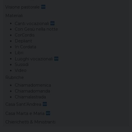
Visione pastorale
Materiali
Canti vocazionali
Con Gesù nella notte
CorCordis
Depliant
In Cordata
Libri
Luoghi vocazionali
Sussidi
Video
Rubriche
Chiamadomenica
Chiamadomanda
Chiamalastrada
Casa Sant’Andrea
Casa Marta e Maria
Chierichetti & Ministranti