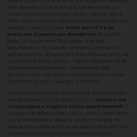
bene al cuore, lo liberano da ciò che lo ingolfa e dissetano
dalla vera sete. Come la donna di Samaria, anche noi
possiamo prendere il coraggio fra due mani per darci il
diritto, almeno qualche volta, di fermarci in solitudine con
qualcuno e pure con Gesù.
Anche per noi c’è un
pozzo che ci aspetta per dialoghi veri
: da qualche
parte, c’è il pozzo dove Gesù stesso ci ha dato
appuntamento. Noi, talvolta, fatichiamo a fermarci in
solitudine con lui: abbiamo sete di lui, delle sue parole, del
suo amore, di felicità, di pace,… eppure scappiamo via da
lui preferendo la confusione, i ritmi frenetici della
giornata. Prima o poi, però, ci accorgiamo che la nostra
vita sempre di corsa ci svuota e ci intristisce.
Facciamo memoria delle esperienze di serena solitudine
vissute in passato con gli altri e con Dio e
lasciamo che
ci incoraggino a scegliere ancora questi momenti
. Il
coraggio che abbiamo tirato fuori in certe occasioni della
vita, la tenerezza che abbiamo lasciato emergere nel
dialogo con qualche persona cara, quella calma che ci ha
permesso di ritrovarla, possono ancora emergere,