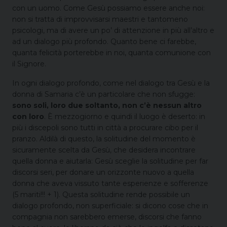
con un uomo. Come Gesù possiamo essere anche noi:
non si tratta di improvvisarsi maestri e tantomeno
psicologi, ma di avere un po’ di attenzione in più all’altro e
ad un dialogo più profondo. Quanto bene ci farebbe,
quanta felicità porterebbe in noi, quanta comunione con
il Signore.
In ogni dialogo profondo, come nel dialogo tra Gesù e la
donna di Samaria c’è un particolare che non sfugge:
sono soli, loro due soltanto, non c’è nessun altro
con loro
. È mezzogiorno e quindi il luogo è deserto: in
più i discepoli sono tutti in città a procurare cibo per il
pranzo. Aldilà di questo, la solitudine del momento è
sicuramente scelta da Gesù, che desidera incontrare
quella donna e aiutarla: Gesù sceglie la solitudine per far
discorsi seri, per donare un orizzonte nuovo a quella
donna che aveva vissuto tante esperienze e sofferenze
(5 mariti!!! + 1). Questa solitudine rende possibile un
dialogo profondo, non superficiale: si dicono cose che in
compagnia non sarebbero emerse, discorsi che fanno