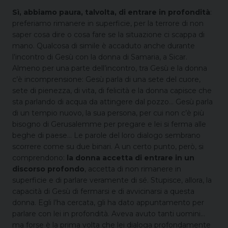
Sì, abbiamo paura, talvolta, di entrare in profondità
:
preferiamo rimanere in superficie, per la terrore di non
saper cosa dire o cosa fare se la situazione ci scappa di
mano. Qualcosa di simile è accaduto anche durante
l’incontro di Gesù con la donna di Samaria, a Sicar.
Almeno per una parte dell’incontro, tra Gesù e la donna
c’è incomprensione: Gesù parla di una sete del cuore,
sete di pienezza, di vita, di felicità e la donna capisce che
sta parlando di acqua da attingere dal pozzo… Gesù parla
di un tempio nuovo, la sua persona, per cui non c’è più
bisogno di Gerusalemme per pregare e lei si ferma alle
beghe di paese… Le parole del loro dialogo sembrano
scorrere come su due binari. A un certo punto, però, si
comprendono:
la donna accetta di entrare in un
discorso profondo
, accetta di non rimanere in
superficie e di parlare veramente di sé. Stupisce, allora, la
capacità di Gesù di fermarsi e di avvicinarsi a questa
donna. Egli l’ha cercata, gli ha dato appuntamento per
parlare con lei in profondità. Aveva avuto tanti uomini…
ma forse è la prima volta che lei dialoga profondamente