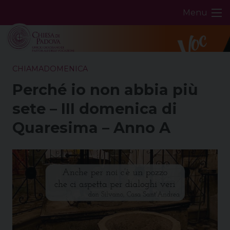
Skip
Menu
to
content
CHIAMADOMENICA
Perché io non abbia più
sete – III domenica di
Quaresima – Anno A