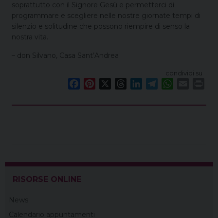
soprattutto con il Signore Gesù e permetterci di
programmare e scegliere nelle nostre giornate tempi di
silenzio e solitudine che possono riempire di senso la
nostra vita.
– don Silvano, Casa Sant’Andrea
condividi su
F
P
X
T
L
T
W
E
P
a
i
h
i
e
h
m
r
c
n
r
n
l
a
a
i
e
t
e
k
e
t
i
n
b
e
a
e
g
s
l
t
o
r
d
d
r
A
o
e
s
I
a
p
k
s
n
m
p
t
RISORSE ONLINE
News
Calendario appuntamenti