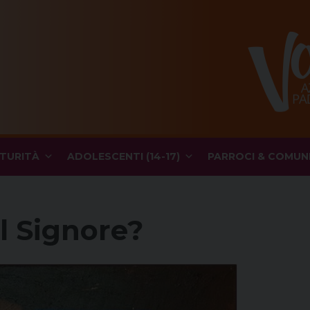
TURITÀ
ADOLESCENTI (14-17)
PARROCI & COMUN
l Signore?