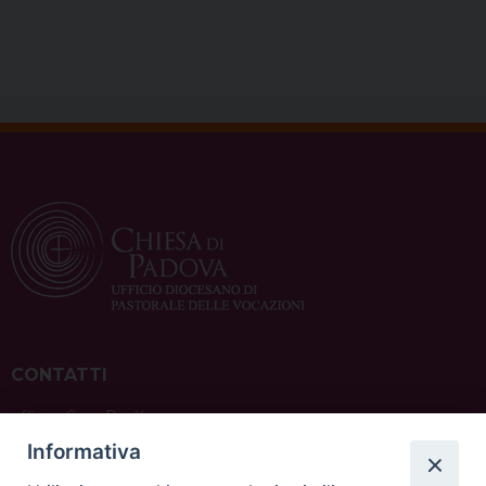
CONTATTI
ufficio: Casa Pio X
via Bonporti, 20 – 35141 Padova
Informativa
tel: +39 351 619 2354