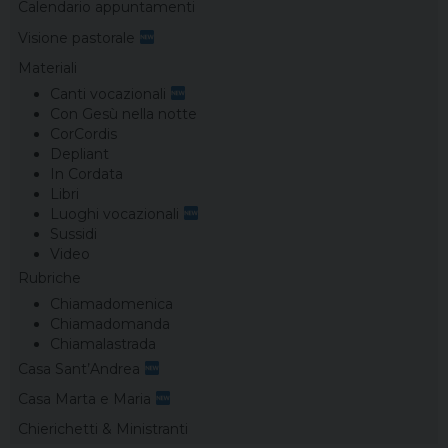
Calendario appuntamenti
Visione pastorale
Materiali
Canti vocazionali
Con Gesù nella notte
CorCordis
Depliant
In Cordata
Libri
Luoghi vocazionali
Sussidi
Video
Rubriche
Chiamadomenica
Chiamadomanda
Chiamalastrada
Casa Sant’Andrea
Casa Marta e Maria
Chierichetti & Ministranti