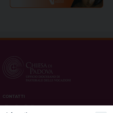
CONTATTI
ufficio: Casa Pio X
via Bonporti, 20 – 35141 Padova