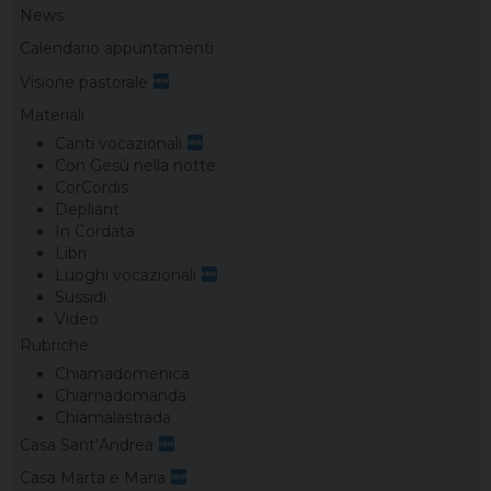
News
Calendario appuntamenti
Visione pastorale
Materiali
Canti vocazionali
Con Gesù nella notte
CorCordis
Depliant
In Cordata
Libri
Luoghi vocazionali
Sussidi
Video
Rubriche
Chiamadomenica
Chiamadomanda
Chiamalastrada
Casa Sant’Andrea
Casa Marta e Maria